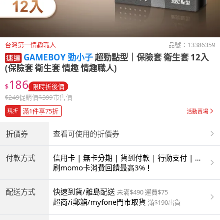
台灣第一情趣職人
品號：
13386359
GAMEBOY 勁小子
超勁點型｜保險套 衛生套 12入
(保險套 衛生套 情趣 情趣職人)
186
$
限時折後價
$
249
促銷價
$
399
市售價
滿1件享75折
現折
活動賣場
折價券
查看可使用的折價券
付款方式
信用卡 | 無卡分期 | 貨到付款 | 行動支付 | 超
商付款 | ATM | 銀聯卡
刷momo卡消費回饋最高3%！
配送方式
快速到貨/離島配送
未滿$490 運費$75
超商/i郵箱/myfone門市取貨
滿$190出貨