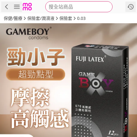
搜全站商品
商品
評價
詳情
規格
推薦
保健/醫療
保險套/潤滑液
保險套
0.03