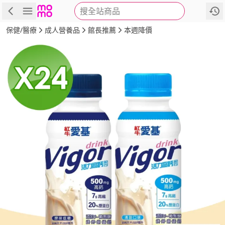
搜全站商品
商品
評價
詳情
規格
推薦
保健/醫療
成人營養品
館長推薦
本週降價