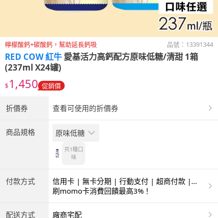
檸檬酸鈣+碳酸鈣，幫助延長鈣吸
品號：
13391344
RED COW 紅牛
愛基活力高鈣配方原味低糖/清甜 1箱
(237ml X24罐)
1,450
$
促銷價
折價券
查看可使用的折價券
商品規格
原味低糖
共1種
口
味
付款方式
信用卡 | 無卡分期 | 行動支付 | 超商付款 |
ATM | 銀聯卡
刷momo卡消費回饋最高3%！
配送方式
廠商宅配