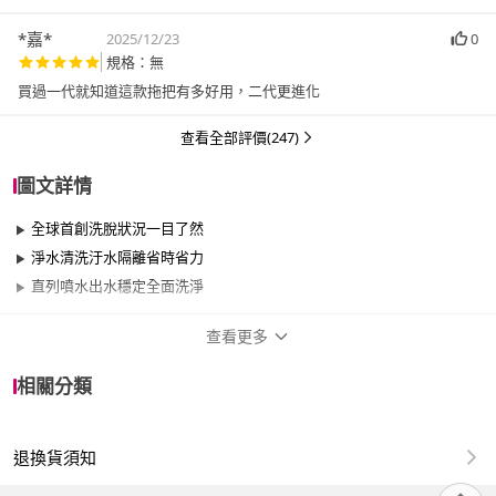
受！真心推篤。
*嘉*
2025/12/23
0
規格：無
買過一代就知道這款拖把有多好用，二代更進化
查看全部評價(247)
圖文詳情
全球首創洗脫狀況一目了然
淨水清洗汙水隔離省時省力
直列噴水出水穩定全面洗淨
查看更多
商品規格
相關分類
適用於
臥室、客廳、浴室、廚房、陽台、餐廳、室
內、室外、玄關、窗戶
退換貨須知
保固資訊
1年保固期