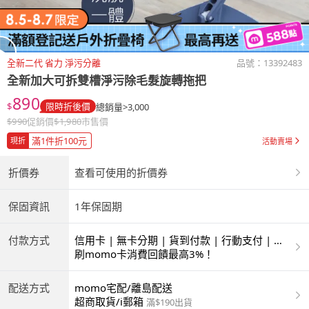
全新二代 省力 淨污分離
品號：
13392483
全新加大可拆雙槽淨污除毛髮旋轉拖把
890
$
限時折後價
總銷量>3,000
$
990
促銷價
$
1,980
市售價
滿1件折100元
現折
活動賣場
折價券
查看可使用的折價券
保固資訊
1年保固期
付款方式
信用卡 | 無卡分期 | 貨到付款 | 行動支付 | 超
商付款 | ATM | 銀聯卡
刷momo卡消費回饋最高3%！
配送方式
momo宅配/離島配送
超商取貨/i郵箱
滿$190出貨