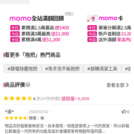
看更多「拖把」熱門商品
#靜電除塵拖把
#免手洗平板拖把
#旋轉清潔工具
#旋
商品評價
查看全部
4.7
總銷量>3,000
(247則評價)
*建*
2026/02/02
0
規格：無
物品完好組裝後無狀況，尚未使用，但我是使用上一代的買家，所以拆箱
比較後這一代所有的功能及設計會讓買家有物超所值的感