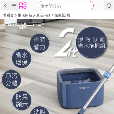
搜全站商品
商品
評價
詳情
規格
推薦
看看買
生活用品
生活用品
衛生紙/棉