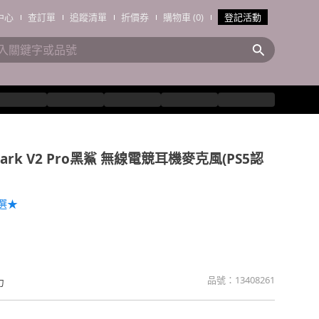
中心
查訂單
追蹤清單
折價券
購物車 (0)
登記活動
Shark V2 Pro黑鯊 無線電競耳機麥克風(PS5認
選★
品號：
13408261
力