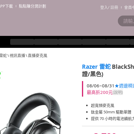
APP下載
點點賺分潤計劃
登入
/
註冊
會員
 雷蛇
\
視訊直播
\
直播麥克風
Razer 雷蛇
Black
證/黑色)
08/06~08/31
★週邊精
最高折200元
(說明)
超寬頻麥克風
鈦金屬 50mm 驅動單體
提供 70 小時的電池續航