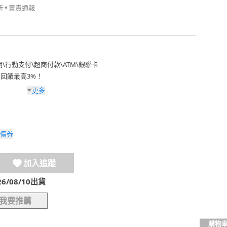
折
賣貴通報
▼
期
\
行動支付
\
超商付款
\
ATM
\
銀聯卡
費回饋最高3%！
更多
價券
加入追蹤
/08/10出貨
我要推薦
購物