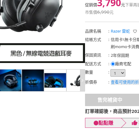
3,790
促銷價
元
下單再
6,990
市售價
元
品牌名稱
:
Razer 雷蛇
結帳方式
:
信用卡
\
無卡分
刷momo卡消
保固資訊
:
2年保固期
配送方式
:
廠商宅配
數量
:
折價券
:
查看可使用的折
售完補貨中
訂單確認後，商品預計2026
點點賺