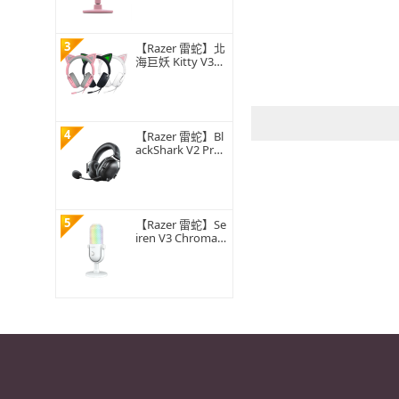
克風-粉晶
3
【Razer 雷蛇】北
海巨妖 Kitty V3X
耳機麥克風(黑/
白/粉晶)
4
【Razer 雷蛇】Bl
ackShark V2 Pro
黑鯊 無線電競耳
機麥克風(PS5認
證/黑色)
5
【Razer 雷蛇】Se
iren V3 Chroma
魔音海妖幻彩版
麥克風(白色)