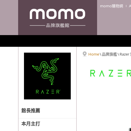
momo購物網
Home
\
品牌旗艦
\
Razer
館長推薦
本月主打