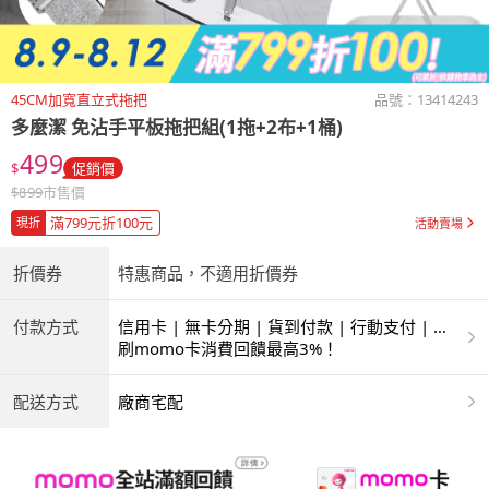
45CM加寬直立式拖把
品號：
13414243
多麼潔
免沾手平板拖把組(1拖+2布+1桶)
499
$
促銷價
$
899
市售價
滿799元折100元
現折
活動賣場
折價券
特惠商品，不適用折價券
付款方式
信用卡 | 無卡分期 | 貨到付款 | 行動支付 | 超
商付款 | ATM | 銀聯卡
刷momo卡消費回饋最高3%！
配送方式
廠商宅配