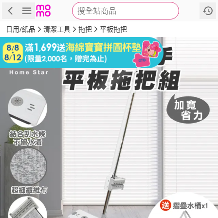
搜全站商品
商品
評價
詳情
規格
推薦
日用/紙品
清潔工具
拖把
平板拖把