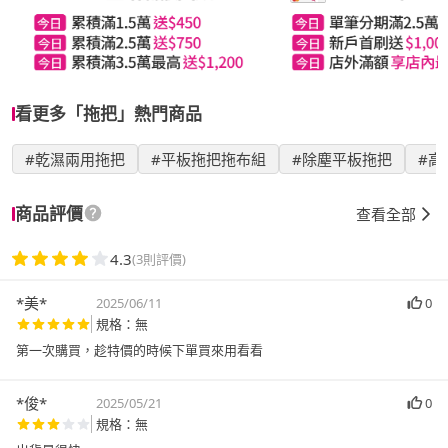
看更多「拖把」熱門商品
#乾濕兩用拖把
#平板拖把拖布組
#除塵平板拖把
#高
商品評價
查看全部
4.3
(3則評價)
*美*
2025/06/11
0
規格：無
第一次購買，趁特價的時候下單買來用看看
*俊*
2025/05/21
0
規格：無