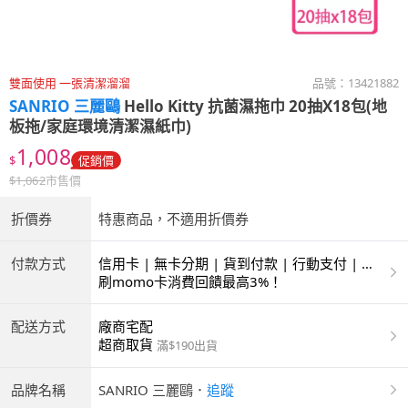
雙面使用 一張清潔溜溜
品號：
13421882
SANRIO 三麗鷗
Hello Kitty 抗菌濕拖巾 20抽X18包(地
板拖/家庭環境清潔濕紙巾)
1,008
$
促銷價
$
1,062
市售價
折價券
特惠商品，不適用折價券
付款方式
信用卡 | 無卡分期 | 貨到付款 | 行動支付 | 超
商付款 | ATM | 銀聯卡
刷momo卡消費回饋最高3%！
配送方式
廠商宅配
超商取貨
滿$190出貨
品牌名稱
SANRIO 三麗鷗
．
追蹤