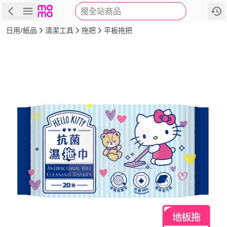
搜全站商品
商品
評價
詳情
規格
推薦
日用/紙品
清潔工具
拖把
平板拖把