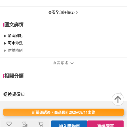
查看全部評價(2)
圖文詳情
加密刷毛
可水沖洗
附縫隙刷
查看更多
商品規格
相關分類
適用於
門櫃、窗戶
退換貨須知
規格:1入
顏色:黄色、藍色
材質:PP、絨布
訂單確認後，商品預計2026/08/11出貨
尺寸:63*20*8 cm
重量:200克
加入購物車
直接購買