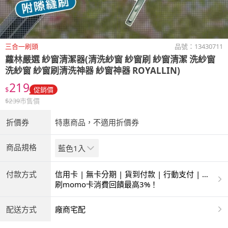
三合一刷頭
品號：
13430711
蘿林嚴選
紗窗清潔器(清洗紗窗 紗窗刷 紗窗清潔 洗紗窗
洗紗窗 紗窗刷清洗神器 紗窗神器 ROYALLIN)
219
$
促銷價
$
239
市售價
折價券
特惠商品，不適用折價券
商品規格
藍色1入
付款方式
信用卡 | 無卡分期 | 貨到付款 | 行動支付 | 超
商付款 | ATM | 銀聯卡
刷momo卡消費回饋最高3%！
配送方式
廠商宅配