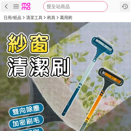
搜全站商品
商品
評價
詳情
規格
推薦
日用/紙品
清潔工具
刷具
萬用刷