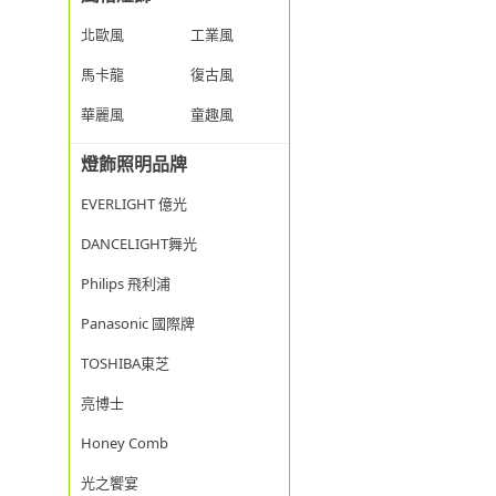
北歐風
工業風
馬卡龍
復古風
華麗風
童趣風
燈飾照明品牌
EVERLIGHT 億光
DANCELIGHT舞光
Philips 飛利浦
Panasonic 國際牌
TOSHIBA東芝
亮博士
Honey Comb
光之饗宴