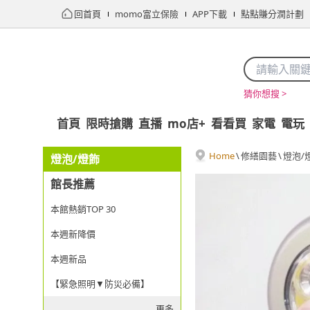
回首頁
momo富立保險
APP下載
點點賺分潤計劃
猜你想搜 >
首頁
限時搶購
直播
mo店+
看看買
家電
電玩
Home
\
修繕園藝
\
燈泡/
燈泡/燈飾
館長推薦
本館熱銷TOP 30
本週新降價
本週新品
【緊急照明▼防災必備】
更多