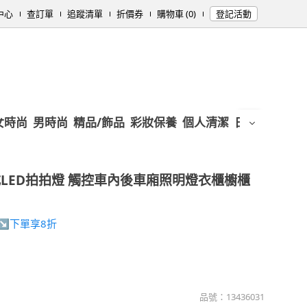
中心
查訂單
追蹤清單
折價券
購物車 (0)
登記活動
女時尚
男時尚
精品/飾品
彩妝保養
個人清潔
日用/紙品
母
LED拍拍燈 觸控車內後車廂照明燈衣櫃櫥櫃
↘下單享8折
品號：
13436031