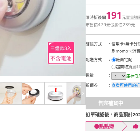
191
限時折後價
元
賣貴通
479
239
市售價
元
促銷價
元
結帳方式
:
信用卡
\
無卡分
刷momo卡消
配送方式
:
廠商宅配
超商取貨
滿$
數量
:
庫存低
折價券
:
查看可使用的折
售完補貨中
訂單確認後，商品預計2026
點點賺