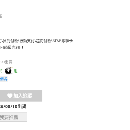
報
期
\
貨到付款
\
行動支付
\
超商付款
\
ATM
\
銀聯卡
費回饋最高3%！
190出貨
於
組
4
價券
加入追蹤
/08/10出貨
我要推薦