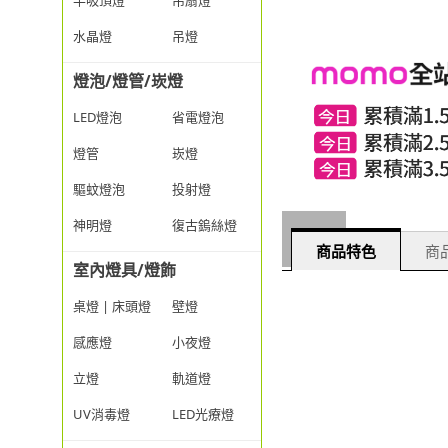
半吸頂燈
吊扇燈
水晶燈
吊燈
燈泡/燈管/崁燈
LED燈泡
省電燈泡
燈管
崁燈
驅蚊燈泡
投射燈
神明燈
復古鎢絲燈
商品特色
商品
室內燈具/燈飾
桌燈 | 床頭燈
壁燈
感應燈
小夜燈
立燈
軌道燈
UV消毒燈
LED光療燈