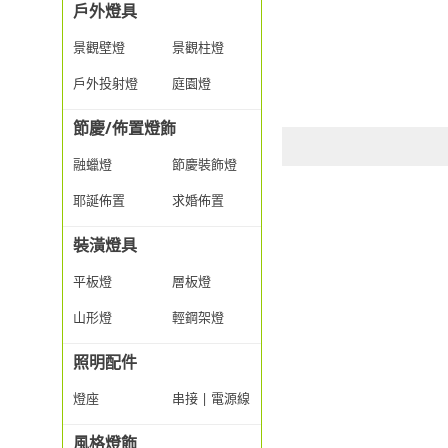
戶外燈具
景觀壁燈
景觀柱燈
戶外投射燈
庭園燈
節慶/佈置燈飾
融蠟燈
節慶裝飾燈
耶誕佈置
求婚佈置
裝潢燈具
平板燈
層板燈
山形燈
輕鋼架燈
照明配件
燈座
串接 | 電源線
風格燈飾