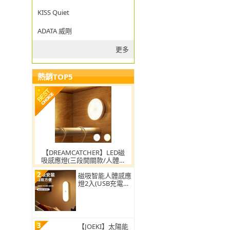
KISS Quiet
ADATA 威剛
更多
熱銷TOP5
【DREAMCATCHER】LED磁
吸感應燈(三段開關款/人體感
應燈/感應夜燈/櫥櫃燈)
2
磁吸智能人體感應
燈2入(USB充電式
壁燈 夜燈 走廊燈)
3
【JOEKI】太陽能