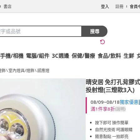
書店
登入
註冊
會員
搜尋
手機/相機
電腦/組件
3C週邊
保健/醫療
食品/飲料
生鮮
燈飾
\
室內燈具/燈飾
\
感應燈
晴安居
免打孔背膠式
投射燈(三燈款3入)
08/09~08/18
獨家優惠
滿1件享8折
(說明)
按下即可 操作簡單
自然光技術 呵護眼睛
隨意黏貼 一拍即亮