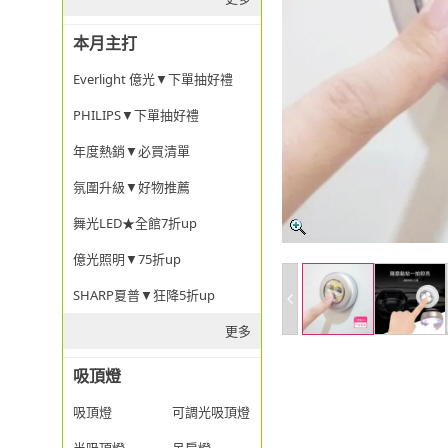
本月主打
Everlight 億光▼下單抽好禮
PHILIPS▼下單抽好禮
年度熱銷▼必買清單
氛圍升級▼好物推薦
舞光LED★全館7折up
億光照明▼75折up
SHARP夏普▼狂降5折up
更多
吸頂燈
吸頂燈
可調光吸頂燈