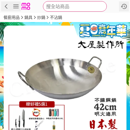
搜全站商品
商品
評價
詳情
規格
推薦
餐廚用品
鍋具
炒鍋
不沾鍋