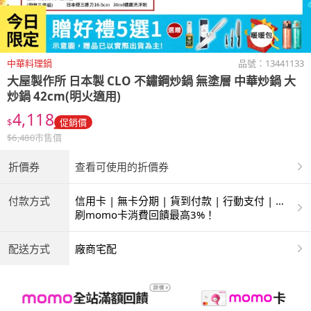
中華料理鍋
品號：
13441133
大屋製作所
日本製 CLO 不鏽鋼炒鍋 無塗層 中華炒鍋 大
炒鍋 42cm(明火適用)
4,118
$
促銷價
$
6,480
市售價
折價券
查看可使用的折價券
付款方式
信用卡 | 無卡分期 | 貨到付款 | 行動支付 | 超
商付款 | ATM | 銀聯卡
刷momo卡消費回饋最高3%！
配送方式
廠商宅配