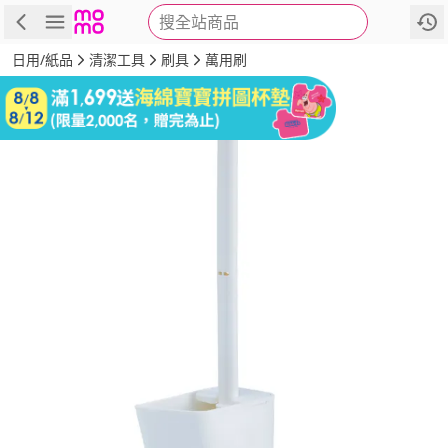
搜全站商品
商品
評價
詳情
規格
推薦
日用/紙品
清潔工具
刷具
萬用刷