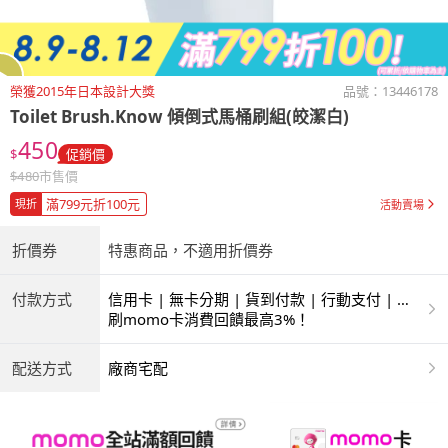
榮獲2015年日本設計大獎
品號：
13446178
Toilet Brush.Know
傾倒式馬桶刷組(皎潔白)
450
$
促銷價
$
480
市售價
滿799元折100元
現折
活動賣場
折價券
特惠商品，不適用折價券
付款方式
信用卡 | 無卡分期 | 貨到付款 | 行動支付 | 超
商付款 | ATM | 銀聯卡
刷momo卡消費回饋最高3%！
配送方式
廠商宅配