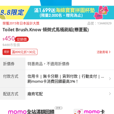
榮獲2015年日本設計大獎
品號：
13446929
Toilet Brush.Know
傾倒式馬桶刷組(戀夏藍)
450
$
促銷價
$
480
市售價
滿899元折130元
現折
活動賣場
折價券
特惠商品，不適用折價券
付款方式
信用卡 | 無卡分期 | 貨到付款 | 行動支付 | 超
商付款 | ATM | 銀聯卡
刷momo卡消費回饋最高3%！
配送方式
廠商宅配