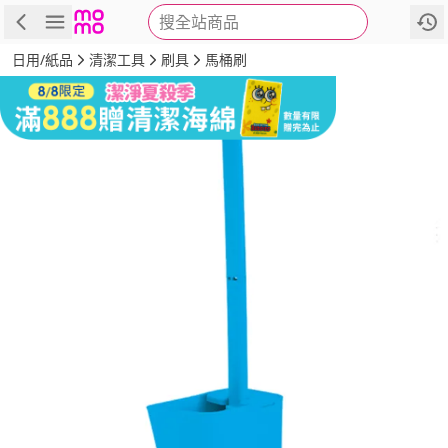
搜全站商品
商品
評價
詳情
規格
推薦
日用/紙品
清潔工具
刷具
馬桶刷