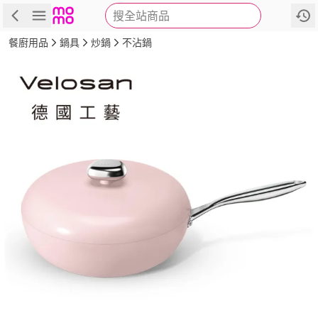
搜全站商品
商品
評價
詳情
規格
推薦
餐廚用品
鍋具
炒鍋
不沾鍋