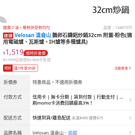
健康少油。導熱快受熱均勻
品號：
13447375
Velosan 溫侖山
鵝卵石鑄鋁炒鍋32cm 附蓋-粉色(適
用電磁爐、瓦斯爐、IH爐等多種爐具)
1,519
$
限時折後價
$
1,599
促銷價
$
2,490
市售價
滿1件享95折
現折
活動賣場
折價券
特惠商品，不適用折價券
付款方式
信用卡 | 無卡分期 | 貨到付款 | 行動支付 | 超
商付款 | ATM | 銀聯卡
刷momo卡消費回饋最高3%！
配送方式
快速到貨/離島配送
未滿$490 運費$75
品牌名稱
Velosan 溫侖山
．
追蹤