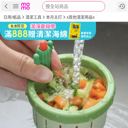
搜全站商品
商品
評價
詳情
規格
推薦
日用/紙品
清潔工具
本月主打
x其他清潔用品x