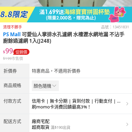
清理不髒手
品號：
13451831
PS Mall
可愛仙人掌排水孔濾網 水槽瀝水網地漏 不沾手
廚餘過濾網 1入(J248)
99
$
促銷價
$
199
市售價
折價券
特惠商品，不適用折價券
商品規格
顏色隨機
付款方式
信用卡 | 無卡分期 | 貨到付款 | 行動支付 | 超
商付款 | ATM | 銀聯卡
刷momo卡消費回饋最高3%！
配送方式
廠商宅配
超商取貨
滿$190出貨