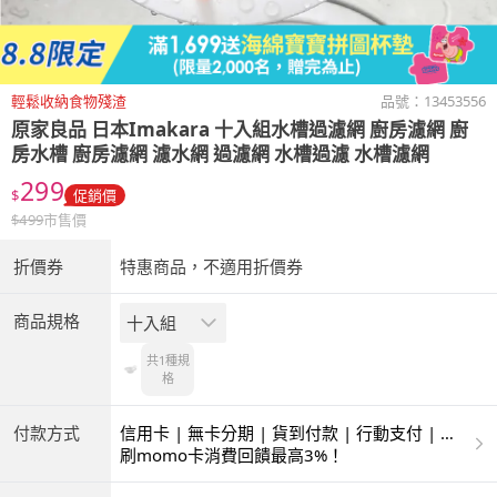
輕鬆收納食物殘渣
品號：
13453556
原家良品
日本Imakara 十入組水槽過濾網 廚房濾網 廚
房水槽 廚房濾網 濾水網 過濾網 水槽過濾 水槽濾網
299
$
促銷價
$
499
市售價
折價券
特惠商品，不適用折價券
商品規格
十入組
共1種
規
格
付款方式
信用卡 | 無卡分期 | 貨到付款 | 行動支付 | 超
商付款 | ATM | 銀聯卡
刷momo卡消費回饋最高3%！