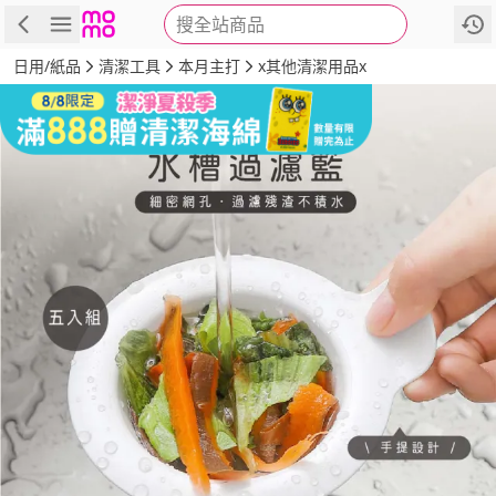
搜全站商品
商品
評價
詳情
規格
推薦
日用/紙品
清潔工具
本月主打
x其他清潔用品x