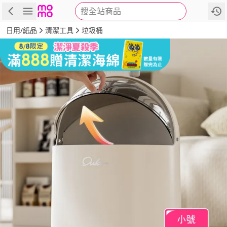
搜全站商品
商品
評價
詳情
規格
推薦
日用/紙品
清潔工具
垃圾桶