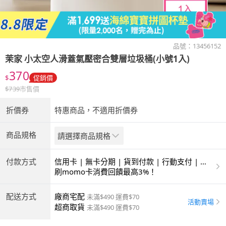
品號：
13456152
茉家
小太空人滑蓋氣壓密合雙層垃圾桶(小號1入)
370
$
促銷價
$
739
市售價
折價券
特惠商品，不適用折價券
商品規格
請選擇商品規格
付款方式
信用卡 | 無卡分期 | 貨到付款 | 行動支付 | 超
商付款 | ATM | 銀聯卡
刷momo卡消費回饋最高3%！
配送方式
廠商宅配
未滿$490 運費$70
活動賣場
超商取貨
未滿$490 運費$70