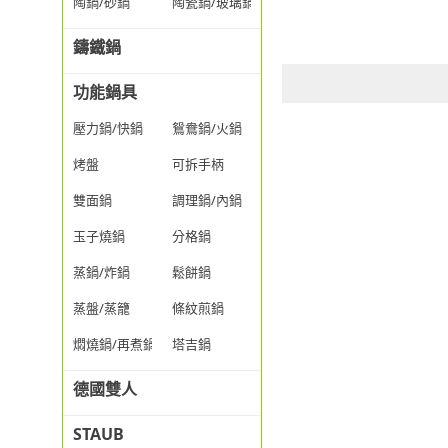
陶鍋/砂鍋
陶瓷鍋/玻璃鍋/透明鍋
鑄鐵鍋
功能鍋具
壓力鍋/快鍋
鴛鴦鍋/火鍋
烤盤
可拆手柄
雙面鍋
調理鍋/內鍋
玉子燒鍋
分格鍋
蒸鍋/炸鍋
鬆餅鍋
蒸盤/蒸籠
條紋煎鍋
燜燒鍋/再煮鍋
塔吉鍋
德國雙人
STAUB