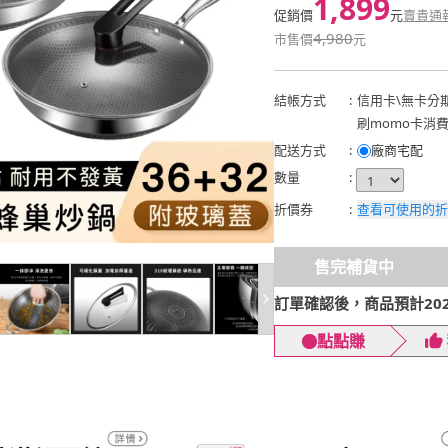
1,899
促銷價
元
賣貴通
4,980
市售價
元
結帳方式
:
信用卡
\
無卡分
刷momo卡消
配送方式
:
廠商宅配
數量
:
折價券
:
查看可使用的折
售完補貨中
訂單確認後，商品預計2026
點點賺