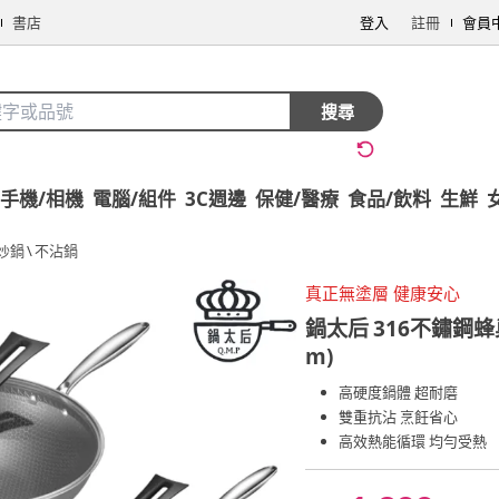
書店
登入
註冊
會員
搜尋
手機/相機
電腦/組件
3C週邊
保健/醫療
食品/飲料
生鮮
炒鍋
\
不沾鍋
真正無塗層 健康安心
鍋太后
316不鏽鋼蜂
m)
高硬度鍋體 超耐磨
雙重抗沾 烹飪省心
高效熱能循環 均勻受熱