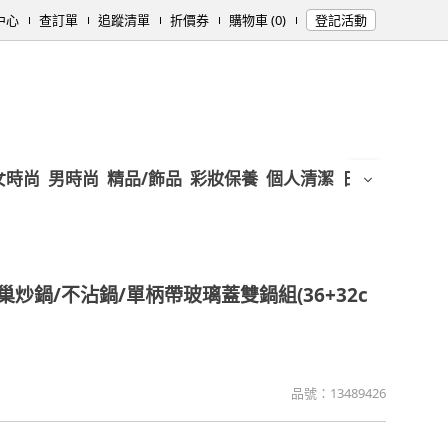
中心
查訂單
追蹤清單
折價券
購物車 (0)
登記活動
女時尚
男時尚
精品/飾品
彩妝保養
個人清潔
日用/紙品
母
巢炒鍋/不沾鍋/單柄帶玻璃蓋雙鍋組(36+32c
品號：
13489426