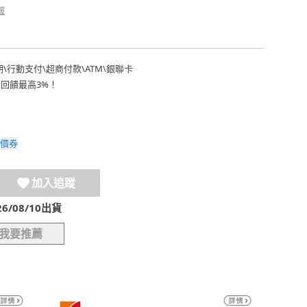
報
期
\
行動支付
\
超商付款
\
ATM
\
銀聯卡
費回饋最高3%！
價券
加入追蹤
/08/10出貨
我要推薦