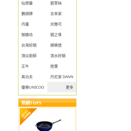
仙德曼
碧翠絲
鵝頭牌
吉來家
丹露
米雅可
御膳坊
鍋之尊
台灣好鍋
婦樂透
頂尖廚師
清水好鍋
正牛
陸寶
真功夫
丹尼家 DANNY JIA
優樂UNICOOK
更多
熱銷TOP5