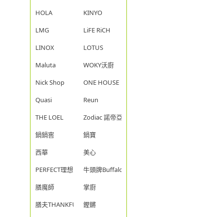
HOLA
KINYO
LMG
LiFE RiCH
LINOX
LOTUS
Maluta
WOKY沃廚
Nick Shop
ONE HOUSE
Quasi
Reun
THE LOEL
Zodiac 諾帝亞
鍋鍋窖
鍋寶
西華
美心
PERFECT理想
牛頭牌Buffalo
膳魔師
掌廚
膳夫THANKFUL
鏗鏘