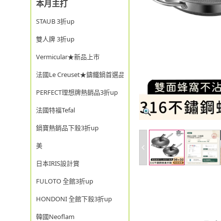
本月主打
STAUB 3折up
雙人牌 3折up
Vermicular★新品上市
法國Le Creuset★鑄鐵鍋首選品牌
PERFECT理想牌熱銷品3折up
法國特福Tefal
鍋寶熱銷品下殺3折up
美
日本IRIS設計賞
FULOTO 全館3折up
HONDONI 全館下殺3折up
韓國Neoflam