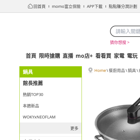
回首頁
momo富立保險
APP下載
點點賺分潤計劃
猜你想搜 >
首頁
限時搶購
直播
mo店+
看看買
家電
電玩
Home
\
餐廚用品
\
鍋具
\
鍋具
館長推薦
熱銷TOP30
本週新品
WOKYxNEOFLAM
更多