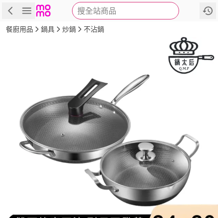
搜全站商品
商品
評價
詳情
規格
推薦
餐廚用品
鍋具
炒鍋
不沾鍋