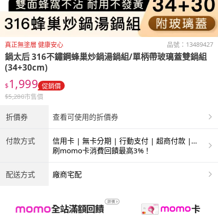
真正無塗層 健康安心
品號：
13489427
鍋太后
316不鏽鋼蜂巢炒鍋湯鍋組/單柄帶玻璃蓋雙鍋組
(34+30cm)
1,999
$
促銷價
$
5,280
市售價
折價券
查看可使用的折價券
付款方式
信用卡 | 無卡分期 | 行動支付 | 超商付款 |
ATM | 銀聯卡
刷momo卡消費回饋最高3%！
配送方式
廠商宅配