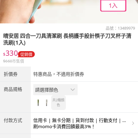
品號：
13489979
晴安居
四合一刀具清潔刷 長柄護手設計筷子刀叉杯子清
洗刷(1入)
330
$
促銷價
$
660
市售價
折價券
特惠商品，不適用折價券
商品規格
請選擇顏色
共2種
顏
色
付款方式
信用卡 | 無卡分期 | 貨到付款 | 行動支付 | 超
商付款 | ATM | 銀聯卡
刷momo卡消費回饋最高3%！