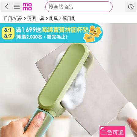
搜全站商品
商品
評價
詳情
規格
推薦
日用/紙品
清潔工具
刷具
萬用刷