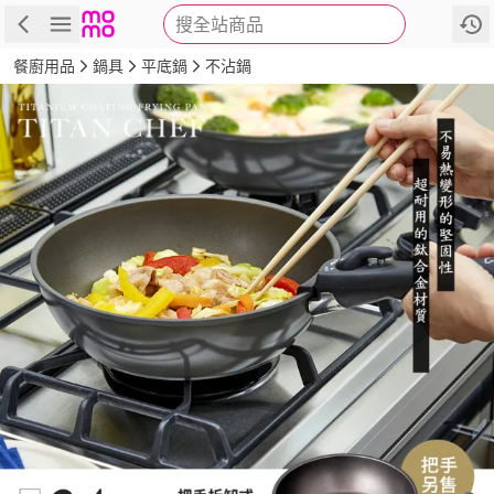
搜全站商品
商品
評價
詳情
規格
推薦
餐廚用品
鍋具
平底鍋
不沾鍋