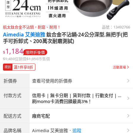
航太鈦合金不沾鍋，耐磨、耐用！
品號：
13492766
Aimedia 艾美迪雅
鈦合金不沾鍋-24公分深型.無把手(把
手可拆卸式、200萬次耐磨測試)
1,184
$
限時折後價
$
1,480
促銷價
$
1,850
市售價
滿1件享8折
現折
活動賣場
折價券
查看可使用的折價券
付款方式
信用卡 | 無卡分期 | 貨到付款 | 行動支付 | 超
商付款 | ATM | 銀聯卡 | 銀行帳戶付款
刷momo卡消費回饋最高3%！
配送方式
廠商宅配
品牌名稱
Aimedia 艾美迪雅
．
追蹤