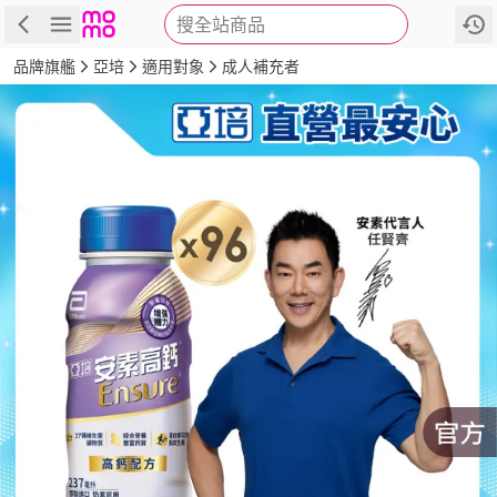
搜全站商品
商品
評價
詳情
規格
推薦
品牌旗艦
亞培
適用對象
成人補充者