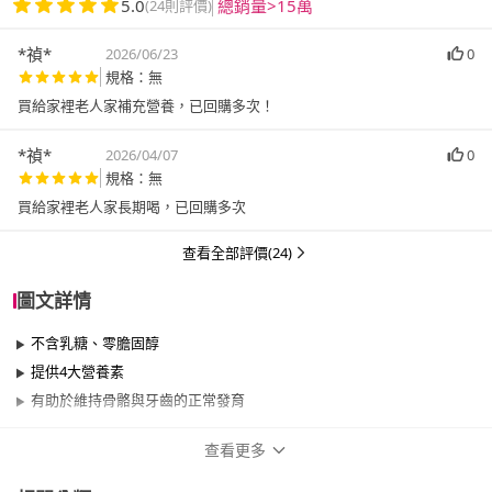
5.0
總銷量>15萬
(24則評價)
*禎*
2026/06/23
0
規格：無
買給家裡老人家補充營養￼，已回購多次￼！
*禎*
2026/04/07
0
規格：無
買給家裡老人家長期喝，已回購多次￼
查看全部評價(24)
圖文詳情
不含乳糖、零膽固醇
提供4大營養素
有助於維持骨骼與牙齒的正常發育
查看更多
商品規格