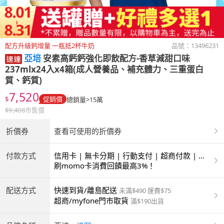
配方升級鈣增量 一瓶抵2杯牛奶
品號：
13496231
亞培
安素高鈣鈣強化即飲配方-香草減甜口味
237mlx24入x4箱(成人營養品、補充體力、三重蛋白
質、鈣質)
7,520
$
促銷價
總銷量>15萬
$
9,408
市售價
折價券
查看可使用的折價券
付款方式
信用卡 | 無卡分期 | 行動支付 | 超商付款 | 銀
聯卡
刷momo卡消費回饋最高3%！
配送方式
快速到貨/離島配送
未滿$490 運費$75
超商/myfone門市取貨
滿$190出貨