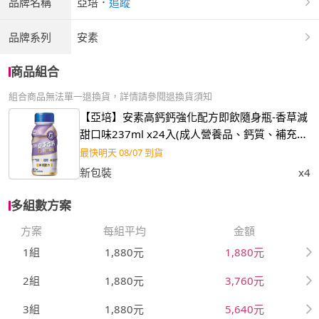
品牌名稱
亞培
．
追蹤
品牌系列
安素
商品組合
組合商品無法單一退換貨，詳情請參閱退換貨須知
【亞培】安素高鈣鈣強化配方即飲隨身瓶-香草減
甜口味237ml x24入(成人營養品、鈣質、補充體
力、任賢齊代言)
最快明天 08/07 到貨
新包裝
x4
多組數方案
方案
每組平均
金額
1組
1,880元
1,880元
2組
1,880元
3,760元
3組
1,880元
5,640元