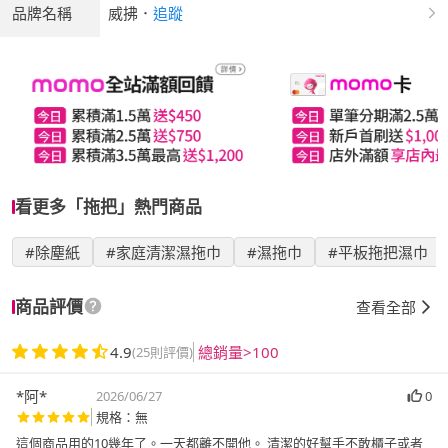
品牌名稱
威拂
．
追蹤
看更多「拖把」熱門商品
#除塵紙
#家庭清潔濕拖巾
#濕拖巾
#平板拖把濕巾
商品評價
查看全部
4.9
總銷量>100
(25則評價)
*阿*
2026/06/27
0
規格：無
這個商品用的10幾年了。一天都離不開他。 清潔的好幫手不敢櫃子或者