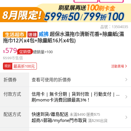
品號：
13504035
威拂
超保水濕拖巾清新花香+除塵紙(濕
拖巾12片x4包+除塵紙16片x4包)
579
$
促銷價
總銷量>100
$
599
市售價
最高折100元
現折
活動賣場
折價券
查看可使用的折價券
付款方式
信用卡 | 無卡分期 | 貨到付款 | 行動支付 | 超
商付款 | ATM | 銀聯卡
刷momo卡消費回饋最高3%！
配送方式
快速到貨/離島配送
未滿$490 運費$75
超商/i郵箱/myfone門市取貨
滿$290出貨