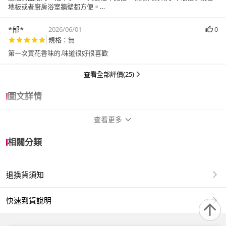
地板或者廚房浴室牆壁都方便。
*郁*
2026/06/01
0
規格：無
第一次買花香味的.味道很好很喜歡
查看全部評價(25)
圖文詳情
查看更多
商品規格
相關分類
品牌名稱
威拂
退換貨須知
適用於
臥室、客廳、浴室、廚房、門櫃、陽台、餐
廳、室內、室外、玄關
快速到貨說明
威拂 超保水濕拖巾清新花12片x4包+除塵紙16片x4包