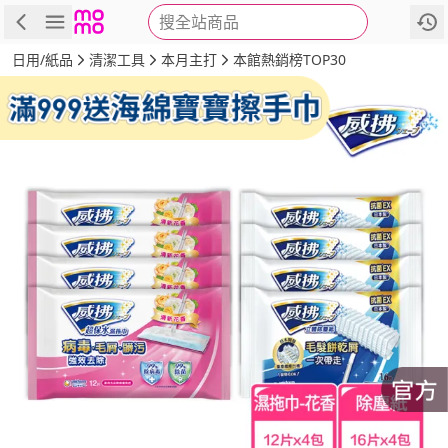
搜全站商品
商品
評價
詳情
規格
推薦
日用/紙品
清潔工具
本月主打
本館熱銷榜TOP30