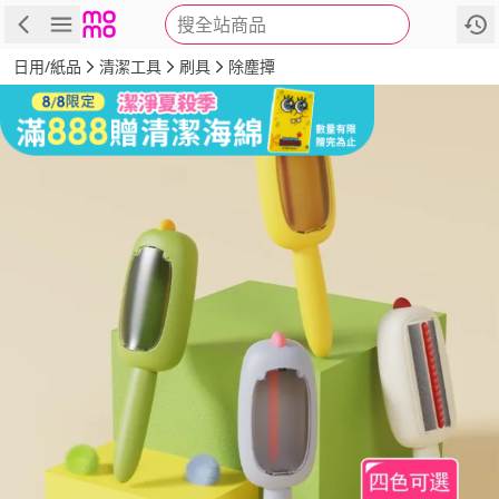
搜全站商品
商品
評價
詳情
規格
推薦
日用/紙品
清潔工具
刷具
除塵撢