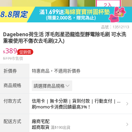
品號：
13512113
Dagebeno荷生活
浮毛剋星恐龍造型靜電除毛刷 可水洗
重複使用不傷衣去毛刷(2入)
389
$
促銷價
$
779
市售價
折價券
特惠商品，不適用折價券
商品規格
請選擇商品規格
付款方式
信用卡 | 無卡分期 | 貨到付款 | 行動支付 | 超
商付款 | ATM | 銀聯卡
刷momo卡消費回饋最高3%！
配送方式
廠商宅配
超商取貨
滿$190出貨