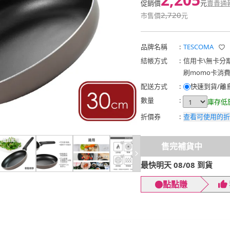
促銷價
元
賣貴通
2,720
市售價
元
品牌名稱
:
TESCOMA
結帳方式
:
信用卡
\
無卡分
刷momo卡消
配送方式
:
快速到貨/離
數量
:
庫存低
折價券
:
查看可使用的折
售完補貨中
最快明天 08/08 到貨
點點賺