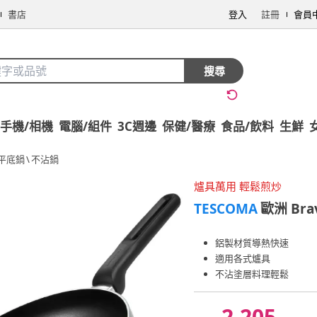
書店
登入
註冊
會員
搜尋
手機/相機
電腦/組件
3C週邊
保健/醫療
食品/飲料
生鮮
平底鍋
\
不沾鍋
爐具萬用 輕鬆煎炒
TESCOMA
歐洲 Br
鋁製材質導熱快速
適用各式爐具
不沾塗層料理輕鬆
2,205