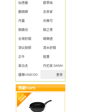
仙德曼
碧翠絲
鵝頭牌
吉來家
丹露
米雅可
御膳坊
鍋之尊
台灣好鍋
婦樂透
頂尖廚師
清水好鍋
正牛
陸寶
真功夫
丹尼家 DANNY JIA
優樂UNICOOK
更多
熱銷TOP5