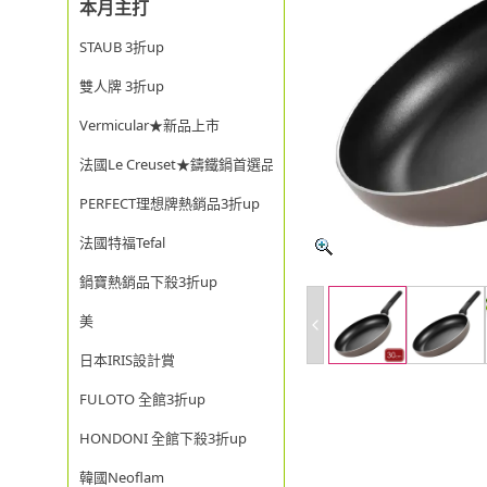
本月主打
STAUB 3折up
雙人牌 3折up
Vermicular★新品上市
法國Le Creuset★鑄鐵鍋首選品牌
PERFECT理想牌熱銷品3折up
法國特福Tefal
鍋寶熱銷品下殺3折up
美
日本IRIS設計賞
FULOTO 全館3折up
HONDONI 全館下殺3折up
韓國Neoflam