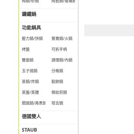
陶鍋/砂鍋
陶瓷鍋/玻璃鍋/透明鍋
鑄鐵鍋
功能鍋具
壓力鍋/快鍋
鴛鴦鍋/火鍋
烤盤
可拆手柄
雙面鍋
調理鍋/內鍋
玉子燒鍋
分格鍋
蒸鍋/炸鍋
鬆餅鍋
蒸盤/蒸籠
條紋煎鍋
燜燒鍋/再煮鍋
塔吉鍋
德國雙人
STAUB