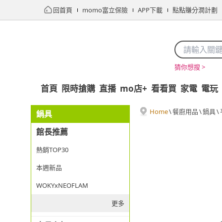
回首頁
momo富立保險
APP下載
點點賺分潤計劃
猜你想搜 >
首頁
限時搶購
直播
mo店+
看看買
家電
電玩
Home
\
餐廚用品
\
鍋具
\
鍋具
館長推薦
熱銷TOP30
本週新品
WOKYxNEOFLAM
更多