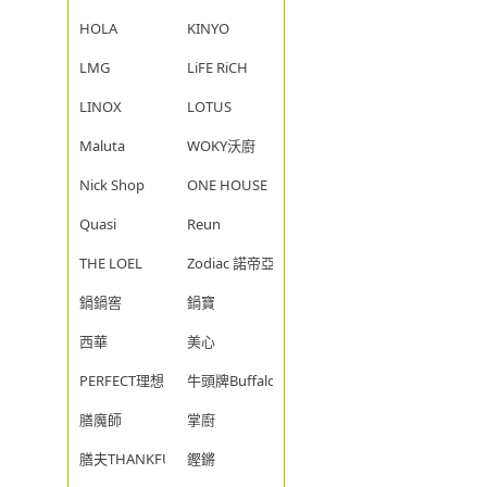
HOLA
KINYO
LMG
LiFE RiCH
LINOX
LOTUS
Maluta
WOKY沃廚
Nick Shop
ONE HOUSE
Quasi
Reun
THE LOEL
Zodiac 諾帝亞
鍋鍋窖
鍋寶
西華
美心
PERFECT理想
牛頭牌Buffalo
膳魔師
掌廚
膳夫THANKFUL
鏗鏘