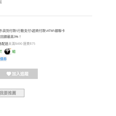
報
期
\
貨到付款
\
行動支付
\
超商付款
\
ATM
\
銀聯卡
費回饋最高3%！
島配送
未滿$490 運費$75
於
組
1
價券
加入追蹤
我要推薦