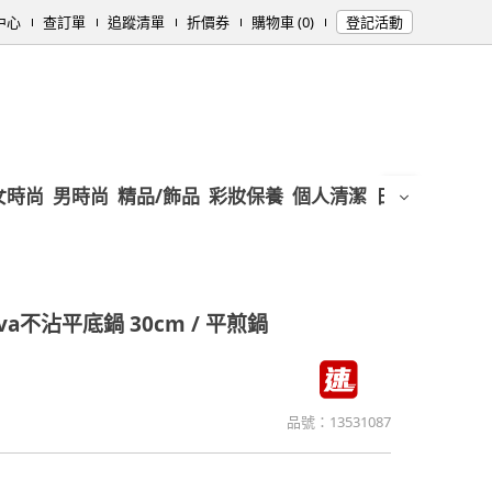
中心
查訂單
追蹤清單
折價券
購物車 (0)
登記活動
女時尚
男時尚
精品/飾品
彩妝保養
個人清潔
日用/紙品
母
ava不沾平底鍋 30cm / 平煎鍋
品號：
13531087