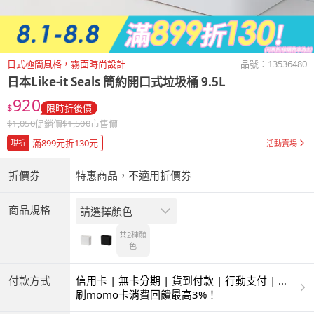
日式極簡風格，霧面時尚設計
品號：
13536480
日本Like-it
Seals 簡約開口式垃圾桶 9.5L
920
$
限時折後價
$
1,050
促銷價
$
1,500
市售價
滿899元折130元
現折
活動賣場
折價券
特惠商品，不適用折價券
商品規格
請選擇顏色
共2種
顏
色
付款方式
信用卡 | 無卡分期 | 貨到付款 | 行動支付 | 超
商付款 | ATM | 銀聯卡 | 銀行帳戶付款
刷momo卡消費回饋最高3%！