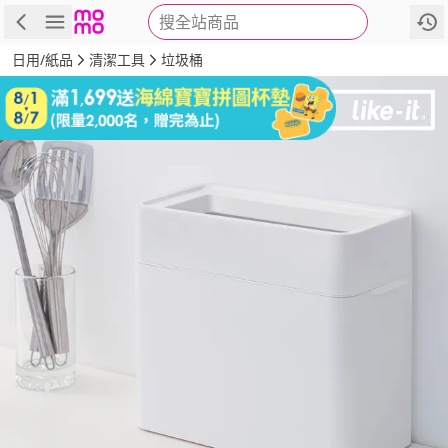
搜全站商品
商品
評價
詳情
規格
推薦
日用/紙品
清潔工具
垃圾桶