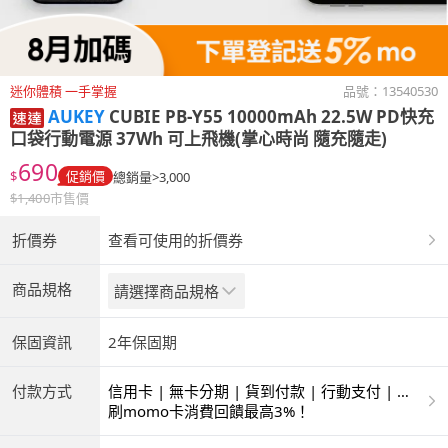
迷你體積 一手掌握
品號：
13540530
AUKEY
CUBIE PB-Y55 10000mAh 22.5W PD快充
口袋行動電源 37Wh 可上飛機(掌心時尚 隨充隨走)
690
$
促銷價
總銷量>3,000
$
1,400
市售價
折價券
查看可使用的折價券
商品規格
請選擇商品規格
保固資訊
2年保固期
付款方式
信用卡 | 無卡分期 | 貨到付款 | 行動支付 | 超
商付款 | ATM | 銀聯卡
刷momo卡消費回饋最高3%！