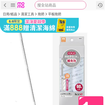
搜全站商品
商品
評價
詳情
規格
推薦
日用/紙品
清潔工具
拖把
平板拖把