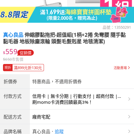
品號：
13550291
真心良品
伸縮膠黏拖把-超值組(1柄+2捲 免彎腰 隨手黏
黏毛器 地板除塵滾輪 頭髮毛髮剋星 地毯清潔)
559
$
促銷價
$
650
市售價
滿899元折130元
現折
活動賣場
折價券
特惠商品，不適用折價券
付款方式
信用卡 | 無卡分期 | 行動支付 | 超商付款 |
ATM | 銀聯卡
刷momo卡消費回饋最高3%！
配送方式
廠商宅配
品牌名稱
真心良品
．
追蹤