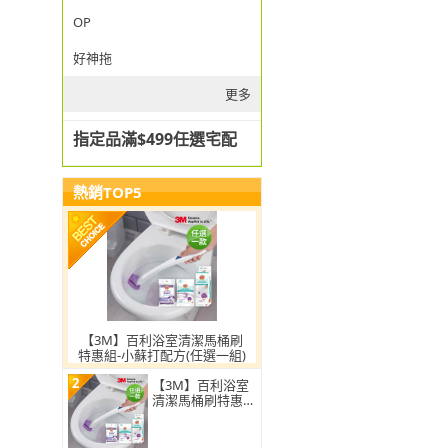
OP
好神拖
更多
指定品滿$499任選宅配
熱銷TOP5
【3M】百利浴室清潔馬桶刷
特惠組-小蘇打配方(任選一組)
2
【3M】百利浴室
清潔馬桶刷特惠
組-小蘇打配方(任
選2組)