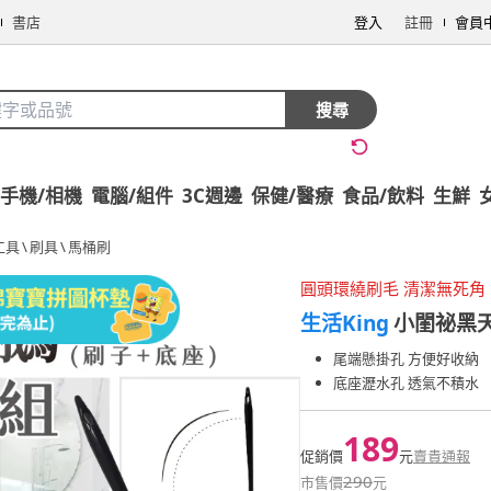
書店
登入
註冊
會員
搜尋
手機/相機
電腦/組件
3C週邊
保健/醫療
食品/飲料
生鮮
工具
\
刷具
\
馬桶刷
圓頭環繞刷毛 清潔無死角
生活King
小閨祕黑
尾端懸掛孔 方便好收納
底座瀝水孔 透氣不積水
189
促銷價
元
賣貴通報
290
市售價
元