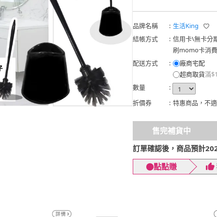
品牌名稱
:
生活King
結帳方式
:
信用卡
\
無卡分
刷momo卡消
配送方式
:
廠商宅配
超商取貨
滿$
數量
:
折價券
:
特惠商品，不適
售完補貨中
訂單確認後，商品預計2026
點點賺