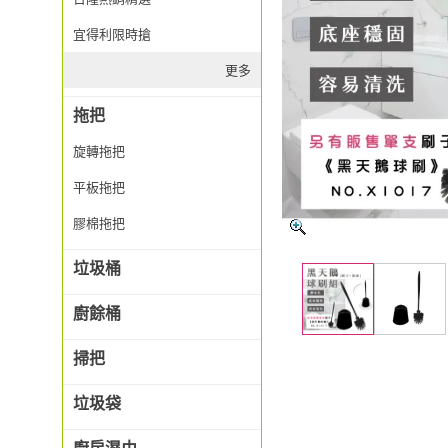
宜得利限時搶
更多
拖把
旋轉拖把
平板拖把
膠棉拖把
垃圾桶
廚餘桶
掃把
垃圾袋