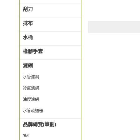
刮刀
抹布
水桶
橡膠手套
濾網
水管濾網
冷氣濾網
油煙濾網
水管疏通器
品牌總覽(筆劃)
3M