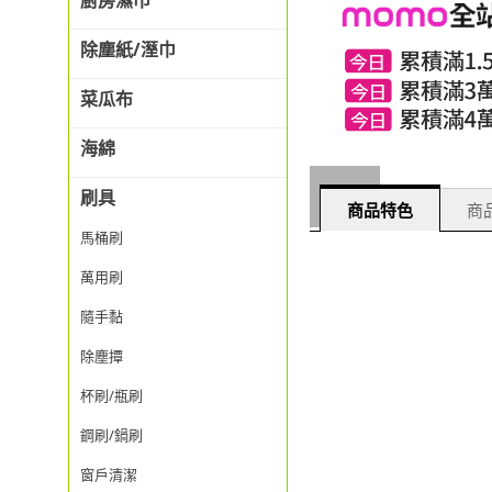
廚房濕巾
除塵紙/溼巾
菜瓜布
海綿
刷具
商品特色
商品
馬桶刷
萬用刷
隨手黏
除塵撢
杯刷/瓶刷
鋼刷/鍋刷
窗戶清潔