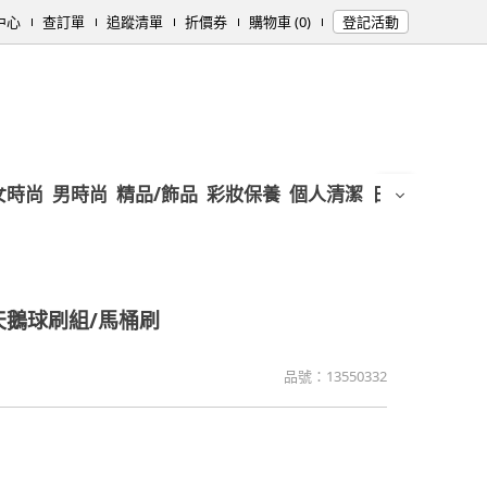
中心
查訂單
追蹤清單
折價券
購物車 (0)
登記活動
女時尚
男時尚
精品/飾品
彩妝保養
個人清潔
日用/紙品
母
天鵝球刷組/馬桶刷
品號：
13550332