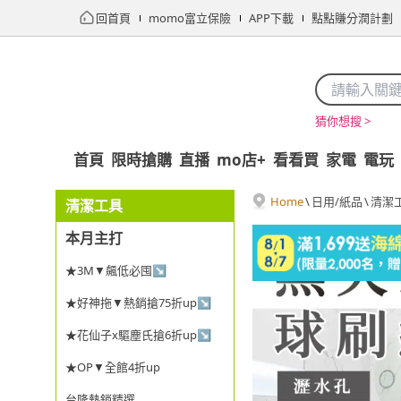
回首頁
momo富立保險
APP下載
點點賺分潤計劃
猜你想搜 >
首頁
限時搶購
直播
mo店+
看看買
家電
電玩
Home
\
日用/紙品
\
清潔
清潔工具
本月主打
★3M▼飆低必囤↘
★好神拖▼熱銷搶75折up↘
★花仙子x驅塵氏搶6折up↘
★OP▼全館4折up
台隆熱銷精選