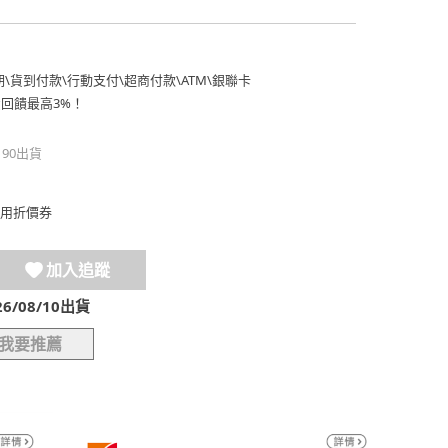
期
\
貨到付款
\
行動支付
\
超商付款
\
ATM
\
銀聯卡
費回饋最高3%！
190出貨
用折價券
加入追蹤
/08/10出貨
我要推薦