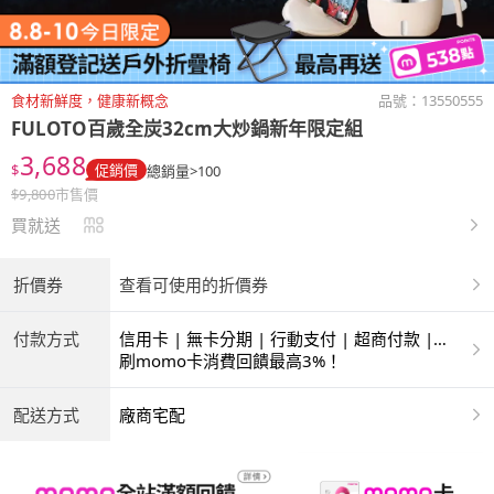
食材新鮮度，健康新概念
品號：
13550555
FULOTO百歲全炭32cm大炒鍋新年限定組
3,688
$
促銷價
總銷量>100
$
9,800
市售價
買就送
折價券
查看可使用的折價券
付款方式
信用卡 | 無卡分期 | 行動支付 | 超商付款 |
ATM | 銀聯卡
刷momo卡消費回饋最高3%！
配送方式
廠商宅配