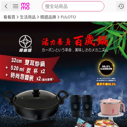
搜全站商品
商品
評價
詳情
規格
推薦
看看買
生活用品
精選品牌
FULOTO