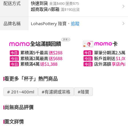
配送方式
快速到貨
未滿$490 運費$75
超商取貨/i郵箱
滿$190出貨
品牌名稱
LohasPottery 陸寶
．
追蹤
看更多「杯子」熱門商品
# 201~400ml
#有濾網或茶格
#陸寶
尚無商品評價
圖文詳情