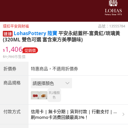
環扣平安與財福
品號：
13555784
LohasPottery 陸寶
平安永結蓋杯-富貴紅/琉璃黃
(320ML 雙色可選 富含東方美學韻味)
1,406
$
促銷價
$
1,780
市售價
折價券
特惠商品，不適用折價券
商品規格
請選擇顏色
共2種
顏
色
付款方式
信用卡 | 無卡分期 | 貨到付款 | 行動支付 | 超
商付款 | ATM | 銀聯卡
刷momo卡消費回饋最高3%！