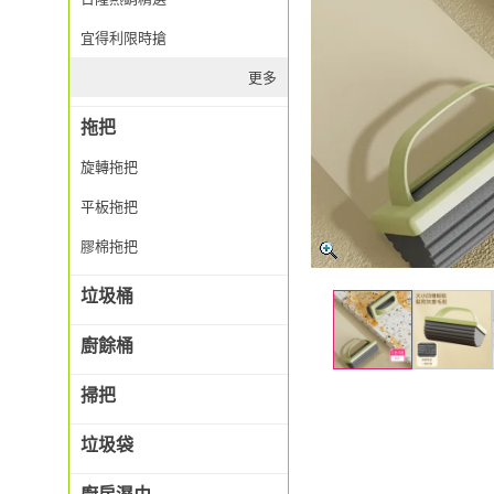
宜得利限時搶
更多
拖把
旋轉拖把
平板拖把
膠棉拖把
垃圾桶
廚餘桶
掃把
垃圾袋