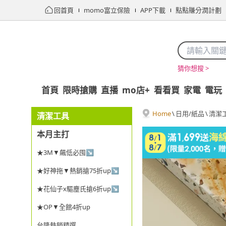
回首頁
momo富立保險
APP下載
點點賺分潤計劃
猜你想搜 >
首頁
限時搶購
直播
mo店+
看看買
家電
電玩
Home
\
日用/紙品
\
清潔
清潔工具
本月主打
★3M▼飆低必囤↘
★好神拖▼熱銷搶75折up↘
★花仙子x驅塵氏搶6折up↘
★OP▼全館4折up
台隆熱銷精選