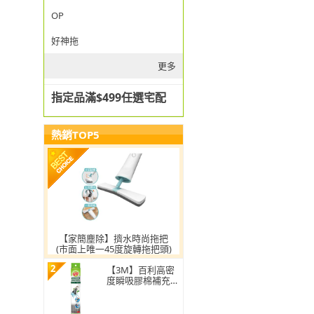
OP
好神拖
更多
指定品滿$499任選宅配
熱銷TOP5
【家簡塵除】擠水時尚拖把
(市面上唯一45度旋轉拖把頭)
2
【3M】百利高密
度瞬吸膠棉補充包
(1頭)