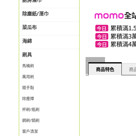
廚房濕巾
除塵紙/溼巾
菜瓜布
海綿
刷具
馬桶刷
商品特色
商品
萬用刷
隨手黏
除塵撢
杯刷/瓶刷
鋼刷/鍋刷
窗戶清潔