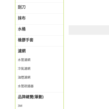
刮刀
抹布
水桶
橡膠手套
濾網
水管濾網
冷氣濾網
油煙濾網
水管疏通器
品牌總覽(筆劃)
3M