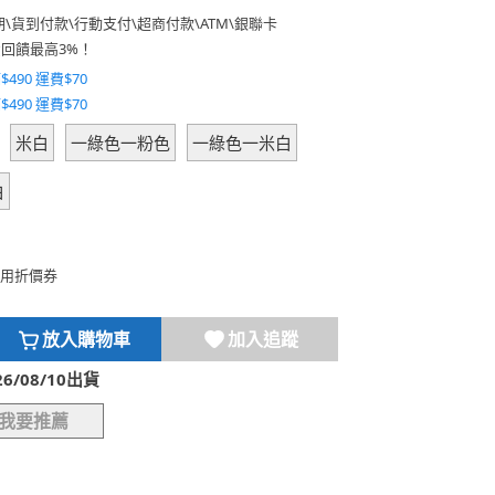
期
\
貨到付款
\
行動支付
\
超商付款
\
ATM
\
銀聯卡
費回饋最高3%！
$490 運費$70
$490 運費$70
米白
一綠色一粉色
一綠色一米白
白
用折價券
放入購物車
加入追蹤
/08/10出貨
我要推薦