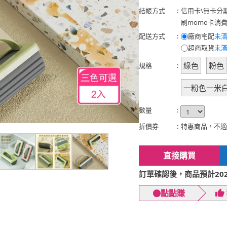
結帳方式
:
信用卡
\
無卡分
刷momo卡消
配送方式
:
廠商宅配
未滿
超商取貨
未滿
綠色
粉色
規格
:
一粉色一米
數量
:
折價券
:
特惠商品，不適
直接購買
訂單確認後，商品預計2026
點點賺