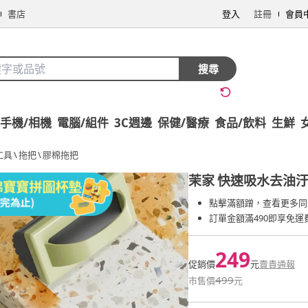
書店
登入
註冊
會員
搜尋
手機/相機
電腦/組件
3C週邊
保健/醫療
食品/飲料
生鮮
工具
\
拖把
\
膠棉拖把
茉家
快速吸水去油汙
點擊滿額蹭，查看更多同
訂單金額滿490即享免運
249
促銷價
元
賣貴通報
499
市售價
元