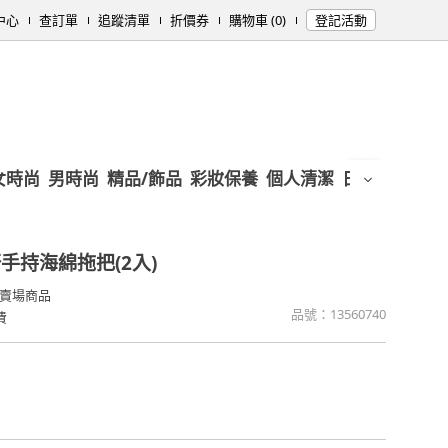
中心
查訂單
追蹤清單
折價券
購物車 (0)
登記活動
女時尚
男時尚
精品/飾品
彩妝保養
個人清潔
日用/紙品
母
手持海綿拖把(2入)
賣場商品
品號：
13560740
費