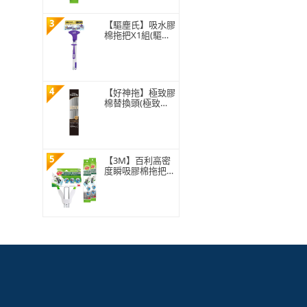
3
【驅塵氏】吸水膠
棉拖把X1組(驅塵/
打掃/清潔/吸水/
膠棉拖/拖把)
4
【好神拖】極致膠
棉替換頭(極致膠
棉拖把專用)
5
【3M】百利高密
度瞬吸膠棉拖把特
惠組(1桿3頭)