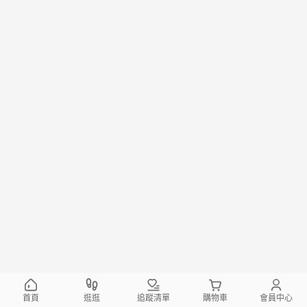
首頁
逛逛
追蹤清單
購物車
會員中心