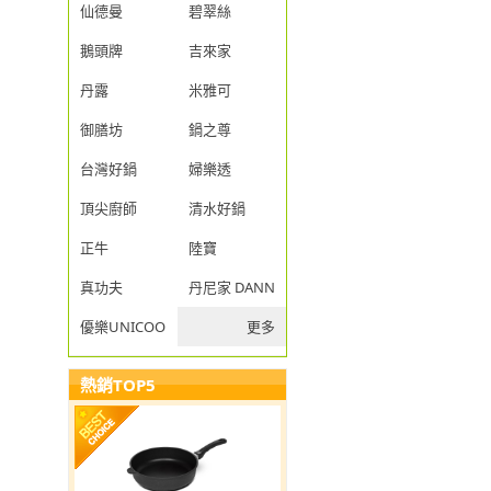
仙德曼
碧翠絲
鵝頭牌
吉來家
丹露
米雅可
御膳坊
鍋之尊
台灣好鍋
婦樂透
頂尖廚師
清水好鍋
正牛
陸寶
真功夫
丹尼家 DANNY JIA
優樂UNICOOK
更多
熱銷TOP5