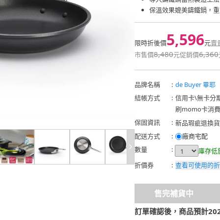
保溫效果媲美鑄鐵鍋，重
5,596
限時折後價
元
賣
8,480
6,360
市售價
元
促銷價
品牌名稱
:
de Buyer 畢耶
結帳方式
:
信用卡
\
無卡分
刷momo卡消
保固資訊
:
新品瑕疵退換貨
試用。
配送方式
:
廠商宅配
數量
:
庫存低
折價券
:
查看可使用的折
售完補貨中
訂單確認後，商品預計2026