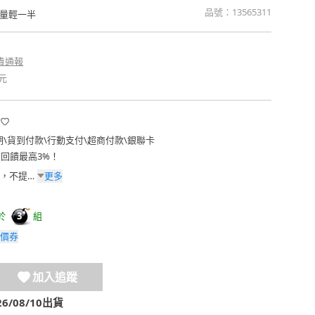
品號：
13565311
量輕一半
貴通報
元
期
\
貨到付款
\
行動支付
\
超商付款
\
銀聯卡
費回饋最高3%！
更多
，不提供
於
組
3
價券
加入追蹤
/08/10出貨