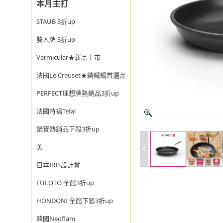
本月主打
STAUB 3折up
雙人牌 3折up
Vermicular★新品上市
法國Le Creuset★鑄鐵鍋首選品牌
PERFECT理想牌熱銷品3折up
法國特福Tefal
鍋寶熱銷品下殺3折up
美
日本IRIS設計賞
FULOTO 全館3折up
HONDONI 全館下殺3折up
韓國Neoflam