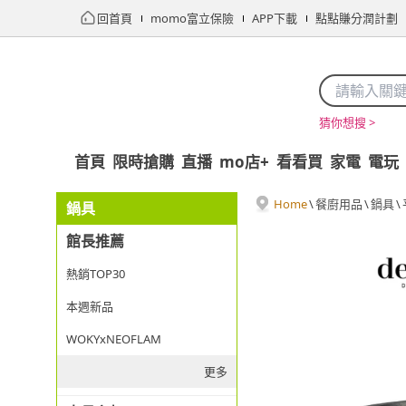
回首頁
momo富立保險
APP下載
點點賺分潤計劃
猜你想搜 >
首頁
限時搶購
直播
mo店+
看看買
家電
電玩
Home
\
餐廚用品
\
鍋具
\
鍋具
館長推薦
熱銷TOP30
本週新品
WOKYxNEOFLAM
更多