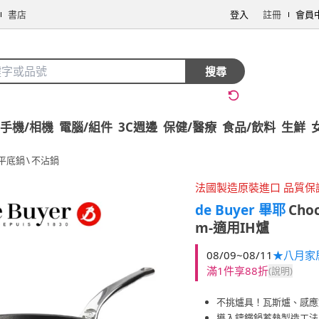
書店
登入
註冊
會員
搜尋
手機/相機
電腦/組件
3C週邊
保健/醫療
食品/飲料
生鮮
平底鍋
\
不沾鍋
法國製造原裝進口 品質保
de Buyer 畢耶
Cho
m-適用IH爐
08/09~08/11
★八月家
滿1件享88折
(說明)
不挑爐具！瓦斯爐、感應
導入鑄鐵鍋蓄熱製造工法