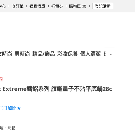
中心
查訂單
追蹤清單
折價券
購物車 (0)
登記活動
女時尚
男時尚
精品/飾品
彩妝保養
個人清潔
日用/紙品
母
證
c Extreme鑄鋁系列 旗艦量子不沾平底鍋28c
居日加開★
爐、烤箱