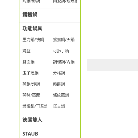
陶鍋/砂鍋
陶瓷鍋/玻璃鍋/透明鍋
鑄鐵鍋
功能鍋具
壓力鍋/快鍋
鴛鴦鍋/火鍋
烤盤
可拆手柄
雙面鍋
調理鍋/內鍋
玉子燒鍋
分格鍋
蒸鍋/炸鍋
鬆餅鍋
蒸盤/蒸籠
條紋煎鍋
燜燒鍋/再煮鍋
塔吉鍋
德國雙人
STAUB