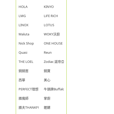
HOLA
KINYO
LMG
LiFE RiCH
LINOX
LOTUS
Maluta
WOKY沃廚
Nick Shop
ONE HOUSE
Quasi
Reun
THE LOEL
Zodiac 諾帝亞
鍋鍋窖
鍋寶
西華
美心
PERFECT理想
牛頭牌Buffalo
膳魔師
掌廚
膳夫THANKFUL
鏗鏘