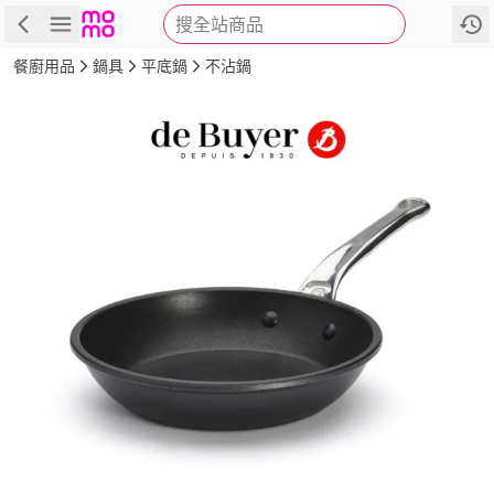
搜全站商品
商品
評價
詳情
規格
推薦
餐廚用品
鍋具
平底鍋
不沾鍋