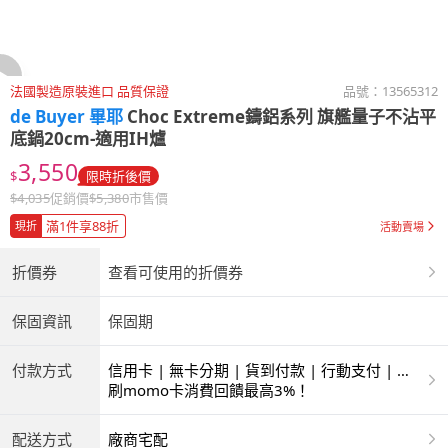
法國製造原裝進口 品質保證
品號：
13565312
de Buyer 畢耶
Choc Extreme鑄鋁系列 旗艦量子不沾平
底鍋20cm-適用IH爐
3,550
$
限時折後價
$
4,035
促銷價
$
5,380
市售價
滿1件享88折
現折
活動賣場
折價券
查看可使用的折價券
保固資訊
保固期
付款方式
信用卡 | 無卡分期 | 貨到付款 | 行動支付 | 超
商付款 | ATM | 銀聯卡
刷momo卡消費回饋最高3%！
配送方式
廠商宅配