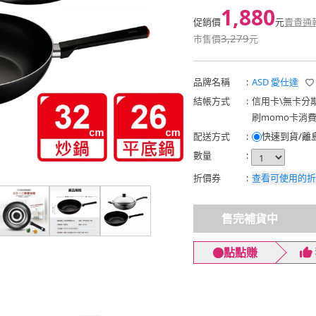
1,880
促銷價
元
賣貴通
3,279
市售價
元
品牌名稱
:
ASD 愛仕達
結帳方式
:
信用卡
\
無卡分
刷momo卡消
配送方式
:
快速到貨/離
數量
:
折價券
:
查看可使用的折
售完補貨中
點點賺