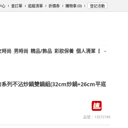
中心
查訂單
追蹤清單
折價券
購物車 (0)
登記活動
女時尚
男時尚
精品/飾品
彩妝保養
個人清潔
日用/紙品
母
系列不沾炒鍋雙鍋組(32cm炒鍋+26cm平底
品號：
13572749