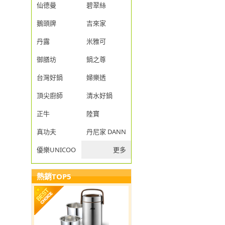
仙德曼
碧翠絲
鵝頭牌
吉來家
丹露
米雅可
御膳坊
鍋之尊
台灣好鍋
婦樂透
頂尖廚師
清水好鍋
正牛
陸寶
真功夫
丹尼家 DANNY JIA
優樂UNICOOK
更多
熱銷TOP5