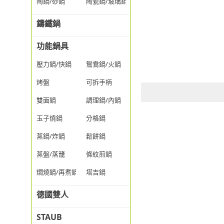
陶鍋/砂鍋
陶瓷鍋/玻璃鍋/透明鍋
鑄鐵鍋
功能鍋具
壓力鍋/快鍋
鴛鴦鍋/火鍋
烤盤
可拆手柄
雙面鍋
調理鍋/內鍋
玉子燒鍋
分格鍋
蒸鍋/炸鍋
鬆餅鍋
蒸盤/蒸籠
條紋煎鍋
燜燒鍋/再煮鍋
塔吉鍋
德國雙人
STAUB