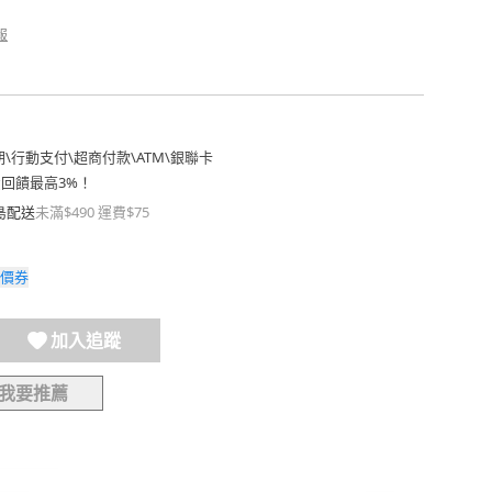
報
期
\
行動支付
\
超商付款
\
ATM
\
銀聯卡
費回饋最高3%！
島配送
未滿$490 運費$75
價券
加入追蹤
我要推薦