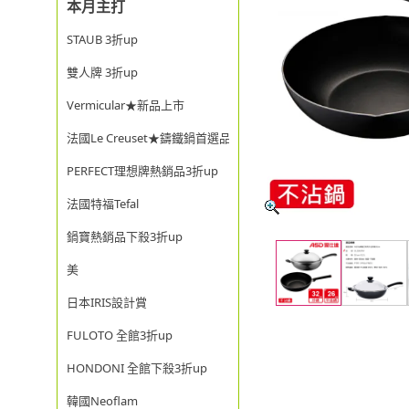
本月主打
STAUB 3折up
雙人牌 3折up
Vermicular★新品上市
法國Le Creuset★鑄鐵鍋首選品牌
PERFECT理想牌熱銷品3折up
法國特福Tefal
鍋寶熱銷品下殺3折up
美
日本IRIS設計賞
FULOTO 全館3折up
HONDONI 全館下殺3折up
韓國Neoflam