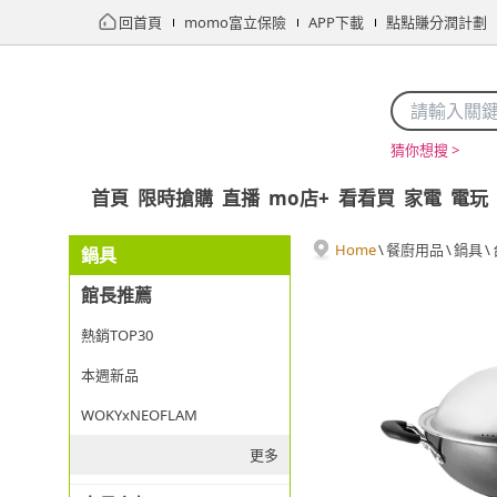
回首頁
momo富立保險
APP下載
點點賺分潤計劃
猜你想搜 >
首頁
限時搶購
直播
mo店+
看看買
家電
電玩
Home
\
餐廚用品
\
鍋具
\
鍋具
館長推薦
熱銷TOP30
本週新品
WOKYxNEOFLAM
更多