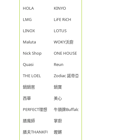
HOLA
KINYO
LMG
LiFE RiCH
LINOX
LOTUS
Maluta
WOKY沃廚
Nick Shop
ONE HOUSE
Quasi
Reun
THE LOEL
Zodiac 諾帝亞
鍋鍋窖
鍋寶
西華
美心
PERFECT理想
牛頭牌Buffalo
膳魔師
掌廚
膳夫THANKFUL
鏗鏘