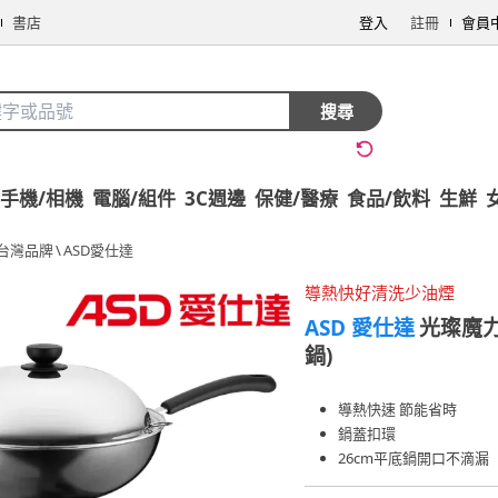
書店
登入
註冊
會員
搜尋
手機/相機
電腦/組件
3C週邊
保健/醫療
食品/飲料
生鮮
台灣品牌
\
ASD愛仕達
導熱快好清洗少油煙
ASD 愛仕達
光璨魔力
鍋)
導熱快速 節能省時
鍋蓋扣環
26cm平底鍋開口不滴漏