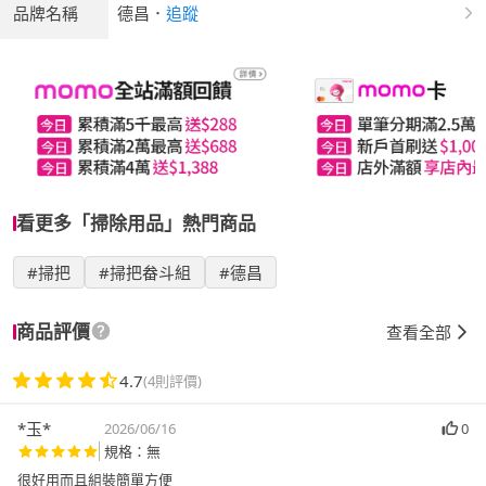
品牌名稱
德昌
．
追蹤
看更多「掃除用品」熱門商品
#掃把
#掃把畚斗組
#德昌
商品評價
查看全部
4.7
(4則評價)
*玉*
2026/06/16
0
規格：無
很好用而且組裝簡單方便