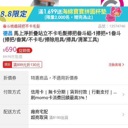
畚斗梳齒掃把不卡毛髮
品號：
13574746
德昌
馬上淨折疊站立不卡毛髮掃把畚斗組-1掃把+1畚斗
(掃把/畚箕/不卡毛/掃除用具/掃具/清潔工具)
690
$
促銷價
$
970
市售價
滿899元折130元
現折
活動賣場
折價券
特惠商品，不適用折價券
付款方式
信用卡 | 無卡分期 | 貨到付款 | 行動支付 | 超
商付款 | ATM | 銀聯卡
刷momo卡消費回饋最高3%！
配送方式
廠商宅配
超商取貨
滿$190出貨