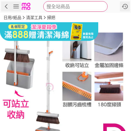
搜全站商品
商品
評價
詳情
規格
推薦
日用/紙品
清潔工具
掃把