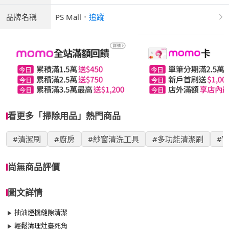
品牌名稱
PS Mall
．
追蹤
看更多「掃除用品」熱門商品
#清潔刷
#廚房
#紗窗清洗工具
#多功能清潔刷
#
尚無商品評價
圖文詳情
抽油煙機縫隙清潔
輕鬆清理灶臺死角