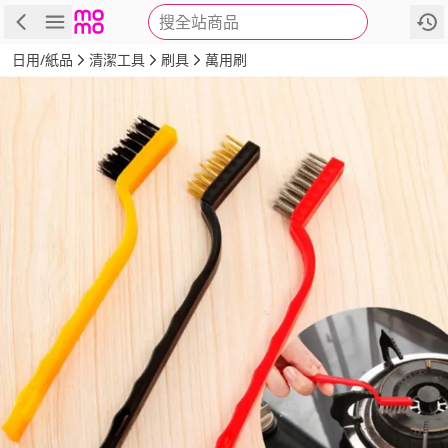
搜全站商品
商品
評價
詳情
規格
推薦
日用/紙品
清潔工具
刷具
萬用刷