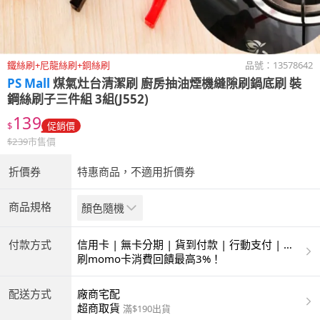
鐵絲刷+尼龍絲刷+銅絲刷
品號：
13578642
PS Mall
煤氣灶台清潔刷 廚房抽油煙機縫隙刷鍋底刷 裝
鋼絲刷子三件組 3組(J552)
139
$
促銷價
$
239
市售價
折價券
特惠商品，不適用折價券
商品規格
顏色隨機
付款方式
信用卡 | 無卡分期 | 貨到付款 | 行動支付 | 超
商付款 | ATM | 銀聯卡
刷momo卡消費回饋最高3%！
配送方式
廠商宅配
超商取貨
滿$190出貨