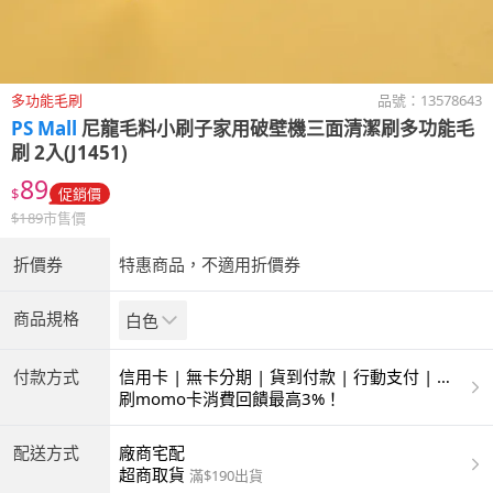
多功能毛刷
品號：
13578643
PS Mall
尼龍毛料小刷子家用破壁機三面清潔刷多功能毛
刷 2入(J1451)
89
$
促銷價
$
189
市售價
折價券
特惠商品，不適用折價券
商品規格
白色
付款方式
信用卡 | 無卡分期 | 貨到付款 | 行動支付 | 超
商付款 | ATM | 銀聯卡
刷momo卡消費回饋最高3%！
配送方式
廠商宅配
超商取貨
滿$190出貨