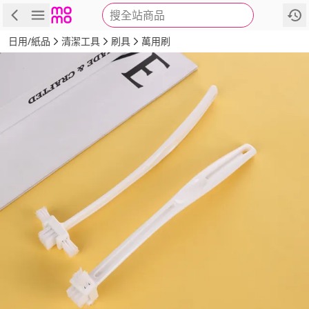
搜全站商品
商品
評價
詳情
規格
推薦
日用/紙品
清潔工具
刷具
萬用刷