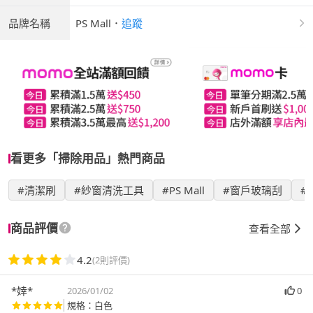
品牌名稱
PS Mall
．
追蹤
看更多「掃除用品」熱門商品
#清潔刷
#紗窗清洗工具
#PS Mall
#窗戶玻璃刮
#
商品評價
查看全部
4.2
(2則評價)
*婞*
2026/01/02
0
規格：白色