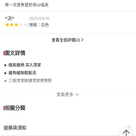
第一次買希望好用cp值高
*淇*
2025/03/10
規格：白色
查看全部評價(2)
圖文詳情
細長握柄 深入清潔
邊角縫隙輕鬆洗
三面清潔刷讓清潔更輕鬆
查看更多
商品規格
相關分類
品牌名稱
PS Mall
退換貨須知
適用於
浴室、廚房、窗戶