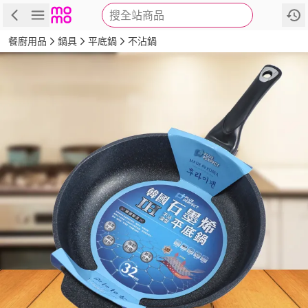
搜全站商品
商品
評價
詳情
規格
推薦
餐廚用品
鍋具
平底鍋
不沾鍋