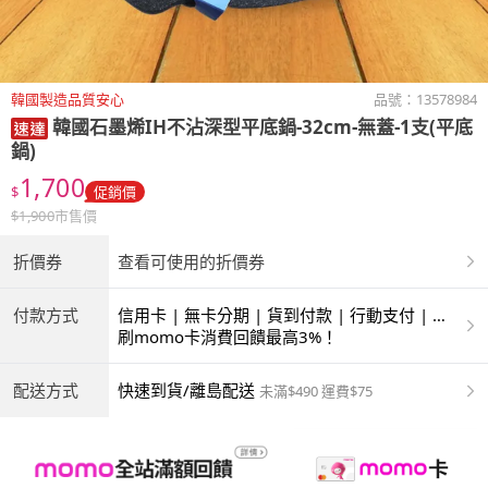
韓國製造品質安心
品號：
13578984
韓國石墨烯IH不沾深型平底鍋-32cm-無蓋-1支(平底
鍋)
1,700
$
促銷價
$
1,900
市售價
折價券
查看可使用的折價券
付款方式
信用卡 | 無卡分期 | 貨到付款 | 行動支付 | 超
商付款 | ATM | 銀聯卡
刷momo卡消費回饋最高3%！
配送方式
快速到貨/離島配送
未滿$490 運費$75