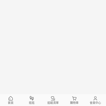
首頁
逛逛
追蹤清單
購物車
會員中心