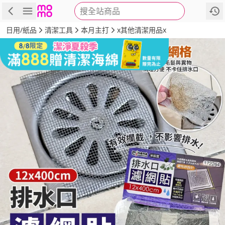
搜全站商品
商品
評價
詳情
規格
推薦
日用/紙品
清潔工具
本月主打
x其他清潔用品x