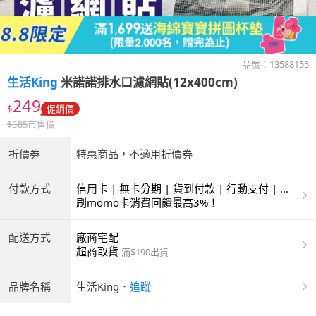
品號：
13588155
生活King
米諾諾排水口濾網貼(12x400cm)
249
$
促銷價
$
385
市售價
折價券
特惠商品，不適用折價券
付款方式
信用卡 | 無卡分期 | 貨到付款 | 行動支付 | 超
商付款 | ATM | 銀聯卡
刷momo卡消費回饋最高3%！
配送方式
廠商宅配
超商取貨
滿$190出貨
品牌名稱
生活King
．
追蹤