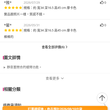
*雅*
2026/07/29
0
規格：約 寬34 深16.5 高45 cm 摩卡色
實品跟照片一樣，質感不錯。
*馨*
2026/05/31
0
規格：約 寬34 深16.5 高45 cm 摩卡色
棒棒的
查看全部評價(6)
圖文詳情
靜音蓋閉合的緩降功能。
查看更多
商品規格
相關分類
品牌名稱
NITORI 宜得利家居
退換貨須知
類型
腳踏式
訂單確認後，商品預計2026/08/10出貨