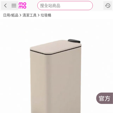
搜全站商品
商品
評價
詳情
規格
推薦
日用/紙品
清潔工具
垃圾桶