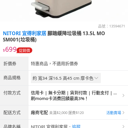
品號：
13594671
NITORI 宜得利家居
腳踏緩降垃圾桶 13.5L MO
SM001(垃圾桶)
699
$
促銷價
折價券
特惠商品，不適用折價券
商品規格
約 寬34 深16.5 高45 cm 摩卡色
付款方式
信用卡 | 無卡分期 | 貨到付款 | 行動支付 | 超
商付款 | ATM | 銀聯卡
刷momo卡消費回饋最高3%！
配送方式
廠商宅配
活動賣場
未滿$2,000 運費$120
品牌名稱
NITORI 宜得利家居
．
追蹤