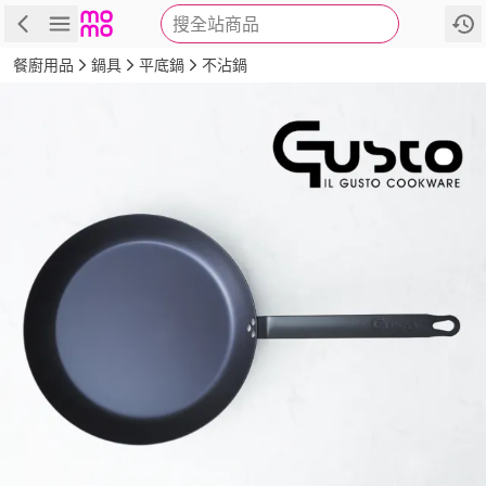
搜全站商品
商品
評價
詳情
規格
推薦
餐廚用品
鍋具
平底鍋
不沾鍋