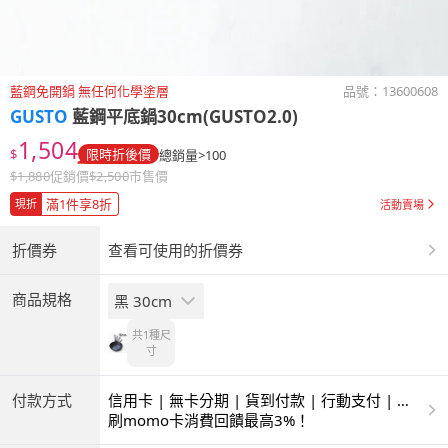
藍鋼免開鍋 無任何化學塗層
品號：
13600608
GUSTO
藍鋼平底鍋30cm(GUSTO2.0)
1,504
$
限時折後價
總銷量>100
$
1,880
促銷價
$
2,500
市售價
滿1件享8折
現折
活動賣場
折價券
查看可使用的折價券
商品規格
黑 30cm
共1種
尺
寸
付款方式
信用卡 | 無卡分期 | 貨到付款 | 行動支付 | 超
商付款 | ATM | 銀聯卡
刷momo卡消費回饋最高3%！