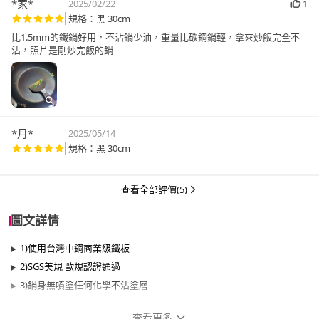
*家*
2025/02/22
1
規格：黑 30cm
比1.5mm的鐵鍋好用，不沾鍋少油，重量比碳鋼鍋輕，拿來炒飯完全不
沾，照片是剛炒完飯的鍋
*月*
2025/05/14
規格：黑 30cm
查看全部評價(5)
圖文詳情
1)使用台灣中鋼商業級鐵板
2)SGS美規 歐規認證通過
3)鍋身無噴塗任何化學不沾塗層
查看更多