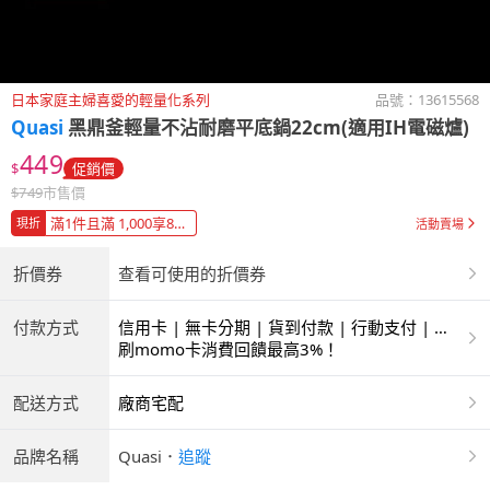
日本家庭主婦喜愛的輕量化系列
品號：
13615568
Quasi
黑鼎釜輕量不沾耐磨平底鍋22cm(適用IH電磁爐)
449
$
促銷價
$
749
市售價
滿1件且滿 1,000享88折
現折
活動賣場
折價券
查看可使用的折價券
付款方式
信用卡 | 無卡分期 | 貨到付款 | 行動支付 | 超
商付款 | ATM | 銀聯卡
刷momo卡消費回饋最高3%！
配送方式
廠商宅配
品牌名稱
Quasi
．
追蹤