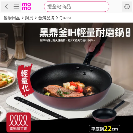
搜全站商品
商品
評價
詳情
規格
推薦
餐廚用品
鍋具
台灣品牌
Quasi