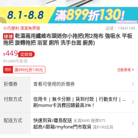
小巧便利 清潔無界限
品號：
13641149
乾濕兩用纖維布頭迷你小拖把(附2拖布 強吸水 平板
拖把 旋轉拖把 浴室 廁所 洗手台面 廚房)
449
$
促銷價
$
1,099
市售價
滿899元折130元
現折
活動賣場
折價券
查看可使用的折價券
付款方式
信用卡 | 無卡分期 | 貨到付款 | 行動支付 | 超
商付款 | ATM | 銀聯卡
刷momo卡消費回饋最高3%！
配送方式
快速到貨/離島配送
未滿$490 運費$75
超商/i郵箱/myfone門市取貨
滿$190出貨