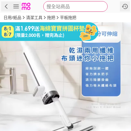
搜全站商品
商品
評價
詳情
規格
推薦
日用/紙品
清潔工具
拖把
平板拖把