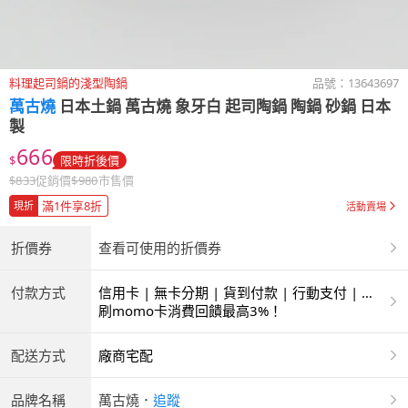
料理起司鍋的淺型陶鍋
品號：
13643697
萬古燒
日本土鍋 萬古燒 象牙白 起司陶鍋 陶鍋 砂鍋 日本
製
666
$
限時折後價
$
833
促銷價
$
980
市售價
滿1件享8折
現折
活動賣場
折價券
查看可使用的折價券
付款方式
信用卡 | 無卡分期 | 貨到付款 | 行動支付 | 超
商付款 | ATM | 銀聯卡
刷momo卡消費回饋最高3%！
配送方式
廠商宅配
品牌名稱
萬古燒
．
追蹤