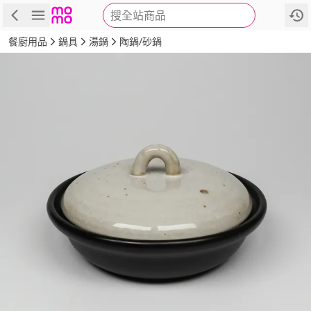
搜全站商品
商品
評價
詳情
規格
推薦
餐廚用品
鍋具
湯鍋
陶鍋/砂鍋