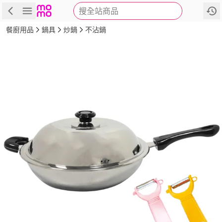
搜全站商品
商品
評價
詳情
規格
推薦
餐廚用品
鍋具
炒鍋
不沾鍋