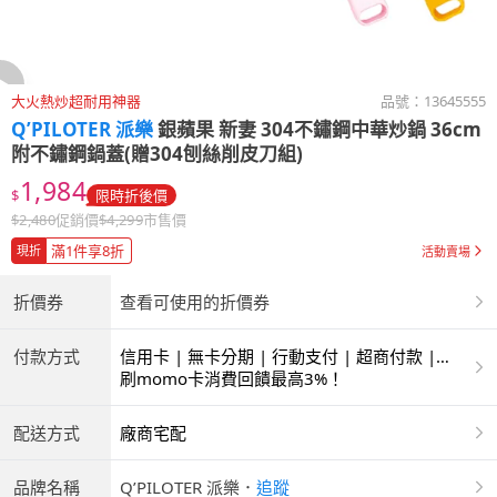
大火熱炒超耐用神器
品號：
13645555
Q’PILOTER 派樂
銀蘋果 新妻 304不鏽鋼中華炒鍋 36cm
附不鏽鋼鍋蓋(贈304刨絲削皮刀組)
1,984
$
限時折後價
$
2,480
促銷價
$
4,299
市售價
滿1件享8折
現折
活動賣場
折價券
查看可使用的折價券
付款方式
信用卡 | 無卡分期 | 行動支付 | 超商付款 |
ATM | 銀聯卡
刷momo卡消費回饋最高3%！
配送方式
廠商宅配
品牌名稱
Q’PILOTER 派樂
．
追蹤