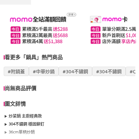
看更多「鍋具」熱門商品
#附鍋蓋
#中華炒鍋
#304不鏽鋼
#304不鏽鋼
#Q’
尚無商品評價
圖文詳情
炒菜鍋 主廚經典款
304不鏽鋼 穩固鉚釘
36cm單柄炒鍋