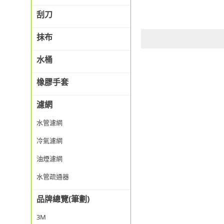
刮刀
抹布
水桶
橡膠手套
濾網
水管濾網
冷氣濾網
油煙濾網
水管疏通器
品牌總覽(筆劃)
3M