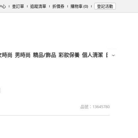
中心
查訂單
追蹤清單
折價券
購物車 (0)
登記活動
女時尚
男時尚
精品/飾品
彩妝保養
個人清潔
日用/紙品
母
刷
品號：
13645780