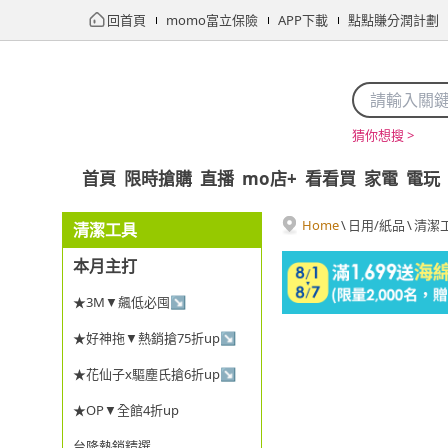
回首頁
momo富立保險
APP下載
點點賺分潤計劃
猜你想搜 >
首頁
限時搶購
直播
mo店+
看看買
家電
電玩
Home
\
日用/紙品
\
清潔
清潔工具
本月主打
★3M▼飆低必囤↘
★好神拖▼熱銷搶75折up↘
★花仙子x驅塵氏搶6折up↘
★OP▼全館4折up
台隆熱銷精選