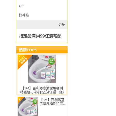
OP
好神拖
更多
指定品滿$499任選宅配
熱銷TOP5
【3M】百利浴室清潔馬桶刷
特惠組-小蘇打配方(任選一組)
2
【3M】百利浴室
清潔馬桶刷特惠
組-小蘇打配方(任
選2組)