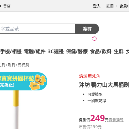
書店
登入
註冊
會員
搜尋
手機/相機
電腦/組件
3C週邊
保健/醫療
食品/飲料
生鮮
工具
\
刷具
\
馬桶刷
清潔無死角
沐坊
鴨力山大馬桶
可愛造型
一刷就乾淨
249
促銷價
元
賣貴通報
299
市售價
元