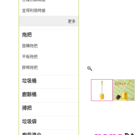
宜得利限時搶
更多
拖把
旋轉拖把
平板拖把
膠棉拖把
垃圾桶
廚餘桶
掃把
垃圾袋