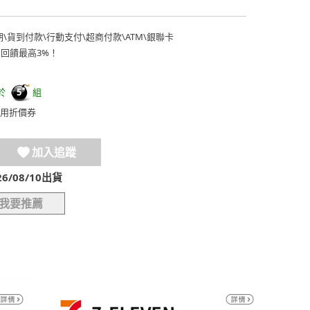
期
\
貨到付款
\
行動支付
\
超商付款
\
ATM
\
銀聯卡
費回饋最高3%！
於
組
5
用折價券
加入追蹤
/08/10出貨
我要推薦