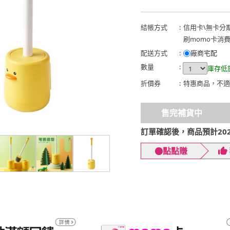
結帳方式
:
信用卡
\
無卡分
刷momo卡消
配送方式
:
廠商宅配
數量
:
庫存低
折價券
:
特惠商品，不適
售完補貨中
訂單確認後，商品預計2026
點點賺