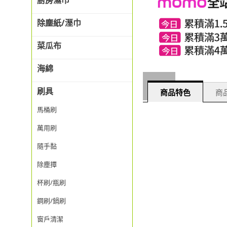
廚房濕巾
除塵紙/溼巾
菜瓜布
海綿
刷具
商品特色
商品
馬桶刷
萬用刷
隨手黏
除塵撢
杯刷/瓶刷
鋼刷/鍋刷
窗戶清潔