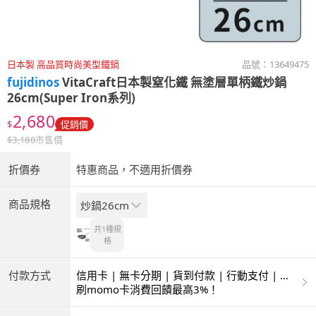
日本製 高品質時尚美型鐵鍋
品號：
13649475
fujidinos
VitaCraft日本製窒化鐵 無塗層單柄鐵炒鍋
26cm(Super Iron系列)
2,680
$
促銷價
$
3,180
市售價
折價券
特惠商品，不適用折價券
商品規格
炒鍋26cm
共1種
規
格
付款方式
信用卡 | 無卡分期 | 貨到付款 | 行動支付 | 超
商付款 | ATM | 銀聯卡
刷momo卡消費回饋最高3%！