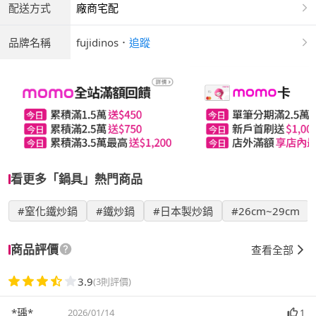
配送方式
廠商宅配
品牌名稱
fujidinos
．
追蹤
看更多「鍋具」熱門商品
#窒化鐵炒鍋
#鐵炒鍋
#日本製炒鍋
#26cm~29cm
商品評價
查看全部
3.9
(3則評價)
*瑀*
2026/01/14
1