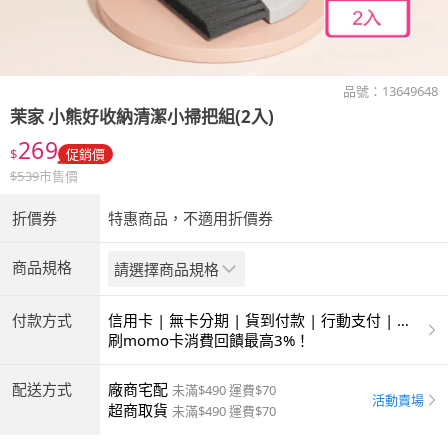
品號：
13649648
茉家
小熊好收納清潔小掃把組(2入)
269
$
促銷價
$
539
市售價
折價券
特惠商品，不適用折價券
商品規格
請選擇商品規格
付款方式
信用卡 | 無卡分期 | 貨到付款 | 行動支付 | 超
商付款 | ATM | 銀聯卡
刷momo卡消費回饋最高3%！
配送方式
廠商宅配
未滿$490 運費$70
活動賣場
超商取貨
未滿$490 運費$70