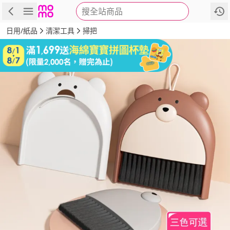
搜全站商品
商品
評價
詳情
規格
推薦
日用/紙品
清潔工具
掃把