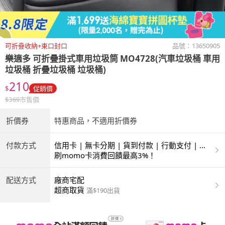
可折疊收納+束口封口
品號：
13650905
樂適多
可折疊掛式車用垃圾筒 MO4728(汽車垃圾桶 車用
垃圾桶 折疊垃圾桶 垃圾桶)
210
$
促銷價
$
369
市售價
折價券
特惠商品，不適用折價券
付款方式
信用卡 | 無卡分期 | 貨到付款 | 行動支付 | 超
商付款 | ATM | 銀聯卡
刷momo卡消費回饋最高3%！
配送方式
廠商宅配
超商取貨
滿$190出貨