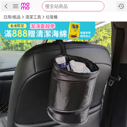
搜全站商品
商品
評價
詳情
規格
推薦
日用/紙品
清潔工具
垃圾桶